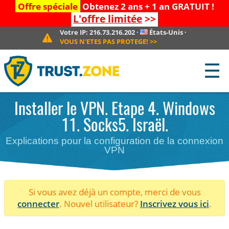
Offre spéciale
Obtenez 2 ans + 1 an GRATUIT !
L'offre limitée
>>
Votre IP:
216.73.216.202
·
États-Unis
·
VOUS N'ETES PAS PROTEGE!
>>
☰
Installer le VPN. Etape 4. Windows
11. Socks5. Israël.
Explications pour la configuration de la connexion
VPN
Si vous avez déjà un compte, merci de vous
connecter
. Nouvel utilisateur?
Inscrivez vous ici
.