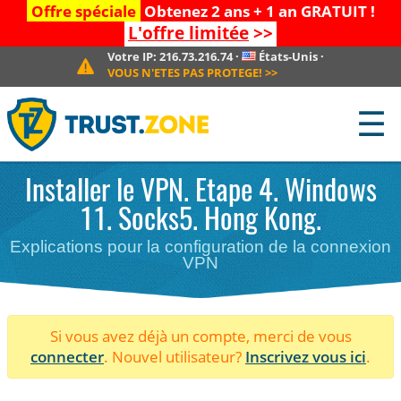
Offre spéciale
Obtenez 2 ans + 1 an GRATUIT !
L'offre limitée
>>
Votre IP:
216.73.216.74
·
États-Unis
·
VOUS N'ETES PAS PROTEGE!
>>
☰
Installer le VPN. Etape 4. Windows
11. Socks5. Hong Kong.
Explications pour la configuration de la connexion
VPN
Si vous avez déjà un compte, merci de vous
connecter
. Nouvel utilisateur?
Inscrivez vous ici
.