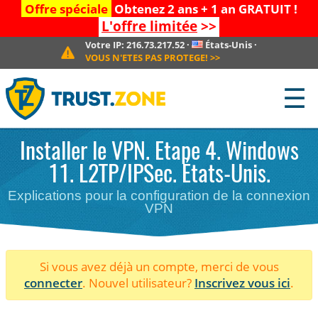
Offre spéciale
Obtenez 2 ans + 1 an GRATUIT !
L'offre limitée
>>
Votre IP:
216.73.217.52
·
États-Unis
·
VOUS N'ETES PAS PROTEGE!
>>
☰
Installer le VPN. Etape 4. Windows
11. L2TP/IPSec. États-Unis.
Explications pour la configuration de la connexion
VPN
Si vous avez déjà un compte, merci de vous
connecter
. Nouvel utilisateur?
Inscrivez vous ici
.