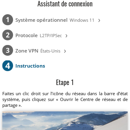
Assistant de connexion
›
1
Système opérationnel
Windows 11
›
2
Protocole
L2TP/IPSec
›
3
Zone VPN
États-Unis
4
Instructions
Etape 1
Faites un clic droit sur l’icône du réseau dans la barre d’état
système, puis cliquez sur « Ouvrir le Centre de réseau et de
partage ».