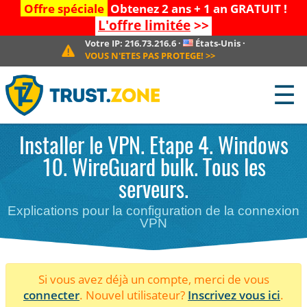
Offre spéciale
Obtenez 2 ans + 1 an GRATUIT !
L'offre limitée
>>
Votre IP:
216.73.216.6
·
États-Unis
·
VOUS N'ETES PAS PROTEGE!
>>
☰
Installer le VPN. Etape 4. Windows
10. WireGuard bulk. Tous les
serveurs.
Explications pour la configuration de la connexion
VPN
Si vous avez déjà un compte, merci de vous
connecter
. Nouvel utilisateur?
Inscrivez vous ici
.