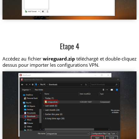
Etape 4
Accédez au fichier
wireguard.zip
téléchargé et double-cliquez
dessus pour importer les configurations VPN.