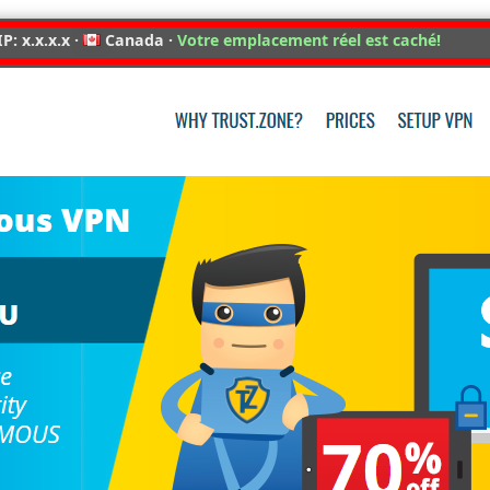
P: x.x.x.x ·
Canada ·
Votre emplacement réel est caché!