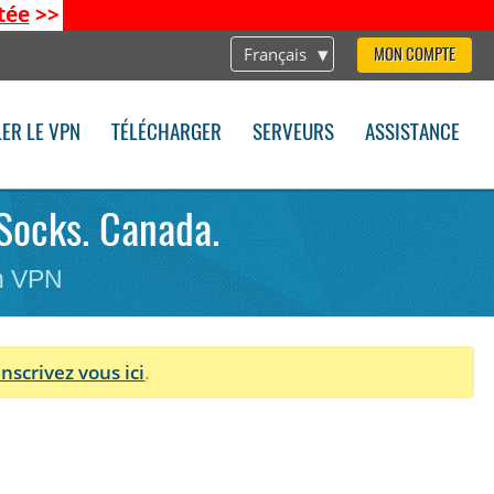
tée
>>
Français
MON COMPTE
LER LE VPN
TÉLÉCHARGER
SERVEURS
ASSISTANCE
Socks. Canada.
on VPN
Inscrivez vous ici
.