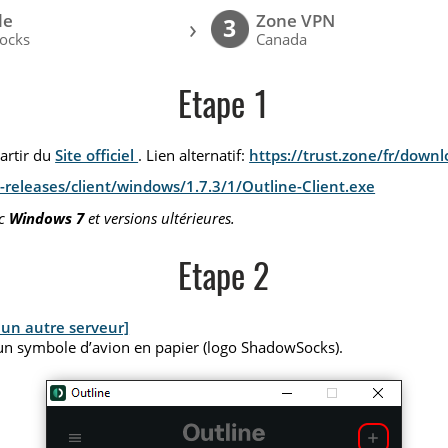
le
Zone VPN
›
3
ocks
Canada
Etape 1
partir du
Site officiel
. Lien alternatif:
https://trust.zone/fr/down
releases/client/windows/1.7.3/1/Outline-Client.exe
ec
Windows 7
et versions ultérieures.
Etape 2
 un autre serveur]
un symbole d’avion en papier (logo ShadowSocks).