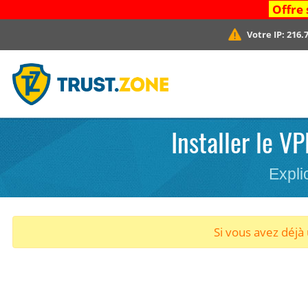
Offre 
Votre IP:
216.7
Installer le 
Expli
Si vous avez déj