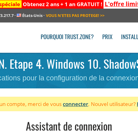
L'offre limi
spéciale
Obtenez 2 ans + 1 an GRATUIT !
3.217.7
·
États-Unis
·
VOUS N'ETES PAS PROTEGE!
>>
POURQUOI TRUST.ZONE?
PRIX
INSTAL
VPN. Etape 4. Windows 10. Shadow
cations pour la configuration de la connexi
à un compte, merci de vous
connecter
. Nouvel utilisateur?
Assistant de connexion