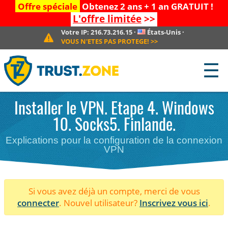
Offre spéciale
Obtenez 2 ans + 1 an GRATUIT !
L'offre limitée
>>
Votre IP:
216.73.216.15
·
États-Unis
·
VOUS N'ETES PAS PROTEGE!
>>
☰
Installer le VPN. Etape 4. Windows
10. Socks5. Finlande.
Explications pour la configuration de la connexion
VPN
Si vous avez déjà un compte, merci de vous
connecter
. Nouvel utilisateur?
Inscrivez vous ici
.