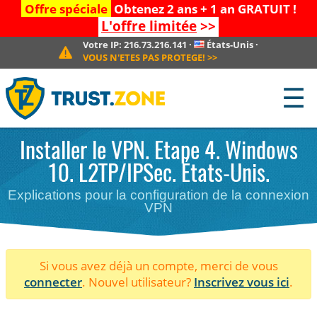
Offre spéciale
Obtenez 2 ans + 1 an GRATUIT !
L'offre limitée
>>
Votre IP:
216.73.216.141
·
États-Unis
·
VOUS N'ETES PAS PROTEGE!
>>
☰
Installer le VPN. Etape 4. Windows
10. L2TP/IPSec. États-Unis.
Explications pour la configuration de la connexion
VPN
Si vous avez déjà un compte, merci de vous
connecter
. Nouvel utilisateur?
Inscrivez vous ici
.