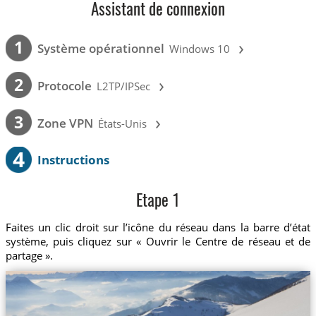
Assistant de connexion
›
1
Système opérationnel
Windows 10
›
2
Protocole
L2TP/IPSec
›
3
Zone VPN
États-Unis
4
Instructions
Etape 1
Faites un clic droit sur l’icône du réseau dans la barre d’état
système, puis cliquez sur « Ouvrir le Centre de réseau et de
partage ».