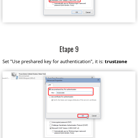
Etape 9
Set "Use preshared key for authentication", it is:
trustzone
Trust.Zone-United-States-New-York
trustzone