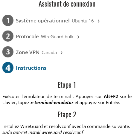
Assistant de connexion
›
1
Système opérationnel
Ubuntu 16
›
2
Protocole
WireGuard bulk
›
3
Zone VPN
Canada
4
Instructions
Etape 1
Exécuter l’émulateur de terminal : Appuyez sur
Alt+F2
sur le
clavier, tapez
x-terminal-emulator
et appuyez sur Entrée.
Etape 2
Installez WireGuard et resolvconf avec la commande suivante.
sudo apt-get install wireguard resolvconf