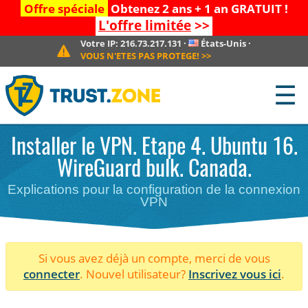
Offre spéciale
Obtenez 2 ans + 1 an GRATUIT !
L'offre limitée
>>
Votre IP:
216.73.217.131
·
États-Unis
·
VOUS N'ETES PAS PROTEGE!
>>
☰
Installer le VPN. Etape 4. Ubuntu 16.
WireGuard bulk. Canada.
Explications pour la configuration de la connexion
VPN
Si vous avez déjà un compte, merci de vous
connecter
. Nouvel utilisateur?
Inscrivez vous ici
.