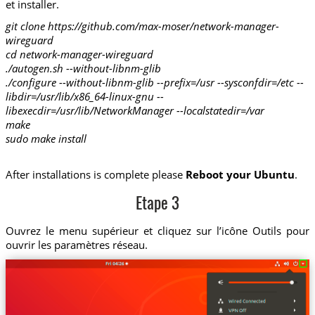
et installer.
git clone https://github.com/max-moser/network-manager-
wireguard
cd network-manager-wireguard
./autogen.sh --without-libnm-glib
./configure --without-libnm-glib --prefix=/usr --sysconfdir=/etc --
libdir=/usr/lib/x86_64-linux-gnu --
libexecdir=/usr/lib/NetworkManager --localstatedir=/var
make
sudo make install
After installations is complete please
Reboot your Ubuntu
.
Etape 3
Ouvrez le menu supérieur et cliquez sur l’icône Outils pour
ouvrir les paramètres réseau.