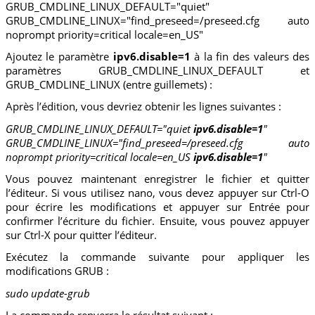
GRUB_CMDLINE_LINUX_DEFAULT="quiet"
GRUB_CMDLINE_LINUX="find_preseed=/preseed.cfg auto
noprompt priority=critical locale=en_US"
Ajoutez le paramètre
ipv6.disable=1
à la fin des valeurs des
paramètres GRUB_CMDLINE_LINUX_DEFAULT et
GRUB_CMDLINE_LINUX (entre guillemets) :
Après l’édition, vous devriez obtenir les lignes suivantes :
GRUB_CMDLINE_LINUX_DEFAULT="quiet
ipv6.disable=1
"
GRUB_CMDLINE_LINUX="find_preseed=/preseed.cfg auto
noprompt priority=critical locale=en_US
ipv6.disable=1
"
Vous pouvez maintenant enregistrer le fichier et quitter
l’éditeur. Si vous utilisez nano, vous devez appuyer sur Ctrl-O
pour écrire les modifications et appuyer sur Entrée pour
confirmer l’écriture du fichier. Ensuite, vous pouvez appuyer
sur Ctrl-X pour quitter l’éditeur.
Exécutez la commande suivante pour appliquer les
modifications GRUB :
sudo update-grub
La commande renverra le résultat suivant :