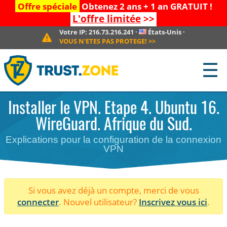
Offre spéciale
Obtenez 2 ans + 1 an GRATUIT !
L'offre limitée
>>
Votre IP:
216.73.216.241
·
États-Unis
·
VOUS N'ETES PAS PROTEGE!
>>
☰
Installer le VPN. Etape 4. Ubuntu 16.
WireGuard. Afrique du Sud.
Explications pour la configuration de la connexion
VPN
Si vous avez déjà un compte, merci de vous
connecter
. Nouvel utilisateur?
Inscrivez vous ici
.