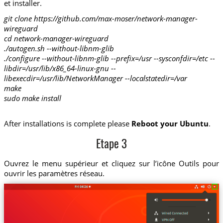
et installer.
git clone https://github.com/max-moser/network-manager-
wireguard
cd network-manager-wireguard
./autogen.sh --without-libnm-glib
./configure --without-libnm-glib --prefix=/usr --sysconfdir=/etc --
libdir=/usr/lib/x86_64-linux-gnu --
libexecdir=/usr/lib/NetworkManager --localstatedir=/var
make
sudo make install
After installations is complete please
Reboot your Ubuntu
.
Etape 3
Ouvrez le menu supérieur et cliquez sur l’icône Outils pour
ouvrir les paramètres réseau.