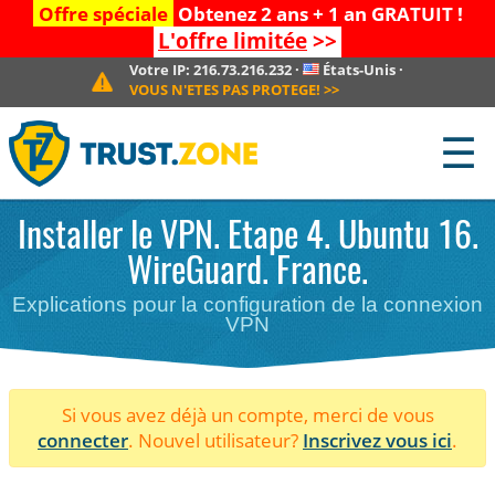
Offre spéciale
Obtenez 2 ans + 1 an GRATUIT !
L'offre limitée
>>
Votre IP:
216.73.216.232
·
États-Unis
·
VOUS N'ETES PAS PROTEGE!
>>
☰
Installer le VPN. Etape 4. Ubuntu 16.
WireGuard. France.
Explications pour la configuration de la connexion
VPN
Si vous avez déjà un compte, merci de vous
connecter
. Nouvel utilisateur?
Inscrivez vous ici
.