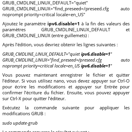
GRUB_CMDLINE_LINUX_DEFAULT="quiet"
GRUB_CMDLINE_LINUX="find_preseed=/preseed.cfg auto
noprompt priority=critical locale=en_US"
Ajoutez le paramètre
ipv6.disable=1
à la fin des valeurs des
paramètres GRUB_CMDLINE_LINUX_DEFAULT et
GRUB_CMDLINE_LINUX (entre guillemets) :
Après l’édition, vous devriez obtenir les lignes suivantes :
GRUB_CMDLINE_LINUX_DEFAULT="quiet
ipv6.disable=1
"
GRUB_CMDLINE_LINUX="find_preseed=/preseed.cfg auto
noprompt priority=critical locale=en_US
ipv6.disable=1
"
Vous pouvez maintenant enregistrer le fichier et quitter
l’éditeur. Si vous utilisez nano, vous devez appuyer sur Ctrl-O
pour écrire les modifications et appuyer sur Entrée pour
confirmer l’écriture du fichier. Ensuite, vous pouvez appuyer
sur Ctrl-X pour quitter l’éditeur.
Exécutez la commande suivante pour appliquer les
modifications GRUB :
sudo update-grub
La commande renverra le résultat suivant :