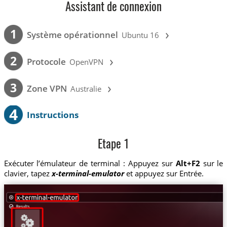
Assistant de connexion
›
1
Système opérationnel
Ubuntu 16
›
2
Protocole
OpenVPN
›
3
Zone VPN
Australie
4
Instructions
Etape 1
Exécuter l’émulateur de terminal : Appuyez sur
Alt+F2
sur le
clavier, tapez
x-terminal-emulator
et appuyez sur Entrée.