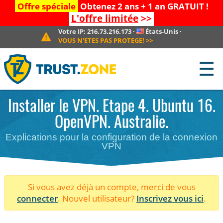
Offre spéciale
Obtenez 2 ans + 1 an GRATUIT !
L'offre limitée
>>
Votre IP:
216.73.216.173
·
États-Unis
·
VOUS N'ETES PAS PROTEGE!
>>
☰
Installer le VPN. Etape 4. Ubuntu 16.
OpenVPN. Australie.
Explications pour la configuration de la connexion
VPN
Si vous avez déjà un compte, merci de vous
connecter
. Nouvel utilisateur?
Inscrivez vous ici
.