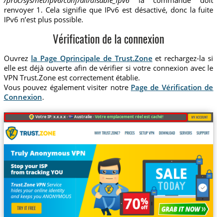
/proc/sys/net/ipv6/conf/all/disable_ipv6
la commande doit
renvoyer 1. Cela signifie que IPv6 est désactivé, donc la fuite
IPv6 n’est plus possible.
Vérification de la connexion
Ouvrez
la Page Oprincipale de Trust.Zone
et rechargez-la si
elle est déjà ouverte afin de vérifier si votre connexion avec le
VPN Trust.Zone est correctement établie.
Vous pouvez également visiter notre
Page de Vérification de
Connexion
.
Votre IP: x.x.x.x ·
Australie ·
Votre emplacement réel est caché!