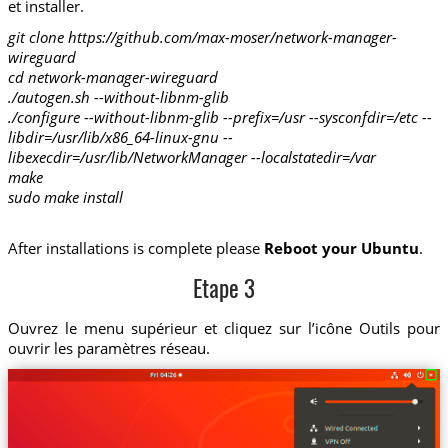
et installer.
git clone https://github.com/max-moser/network-manager-
wireguard
cd network-manager-wireguard
./autogen.sh --without-libnm-glib
./configure --without-libnm-glib --prefix=/usr --sysconfdir=/etc --
libdir=/usr/lib/x86_64-linux-gnu --
libexecdir=/usr/lib/NetworkManager --localstatedir=/var
make
sudo make install
After installations is complete please
Reboot your Ubuntu
.
Etape 3
Ouvrez le menu supérieur et cliquez sur l’icône Outils pour
ouvrir les paramètres réseau.