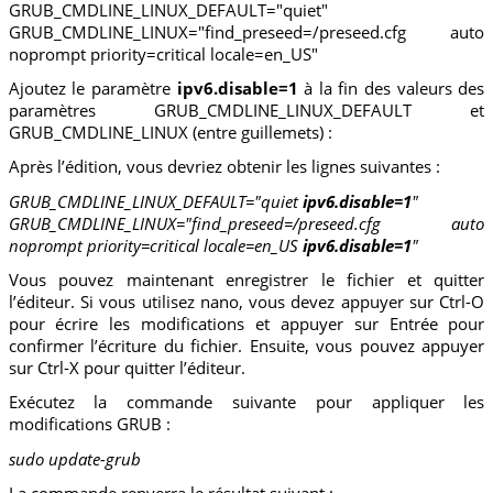
GRUB_CMDLINE_LINUX_DEFAULT="quiet"
GRUB_CMDLINE_LINUX="find_preseed=/preseed.cfg auto
noprompt priority=critical locale=en_US"
Ajoutez le paramètre
ipv6.disable=1
à la fin des valeurs des
paramètres GRUB_CMDLINE_LINUX_DEFAULT et
GRUB_CMDLINE_LINUX (entre guillemets) :
Après l’édition, vous devriez obtenir les lignes suivantes :
GRUB_CMDLINE_LINUX_DEFAULT="quiet
ipv6.disable=1
"
GRUB_CMDLINE_LINUX="find_preseed=/preseed.cfg auto
noprompt priority=critical locale=en_US
ipv6.disable=1
"
Vous pouvez maintenant enregistrer le fichier et quitter
l’éditeur. Si vous utilisez nano, vous devez appuyer sur Ctrl-O
pour écrire les modifications et appuyer sur Entrée pour
confirmer l’écriture du fichier. Ensuite, vous pouvez appuyer
sur Ctrl-X pour quitter l’éditeur.
Exécutez la commande suivante pour appliquer les
modifications GRUB :
sudo update-grub
La commande renverra le résultat suivant :