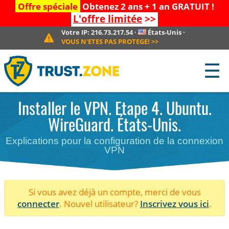
Offre spéciale
Obtenez 2 ans + 1 an GRATUIT !
L'offre limitée
>>
Votre IP:
216.73.217.54
·
États-Unis
·
VOUS N'ETES PAS PROTEGE!
>>
☰
Installer le VPN. Etape 4. Ubuntu.
WireGuard. États-Unis.
Explications pour la configuration de la connexion
VPN
Si vous avez déjà un compte, merci de vous
connecter
. Nouvel utilisateur?
Inscrivez vous ici
.