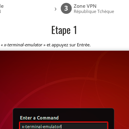
le
Zone VPN
›
3
N
République Tchèque
Etape 1
z
« x-terminal-emulator »
et appuyez sur Entrée.