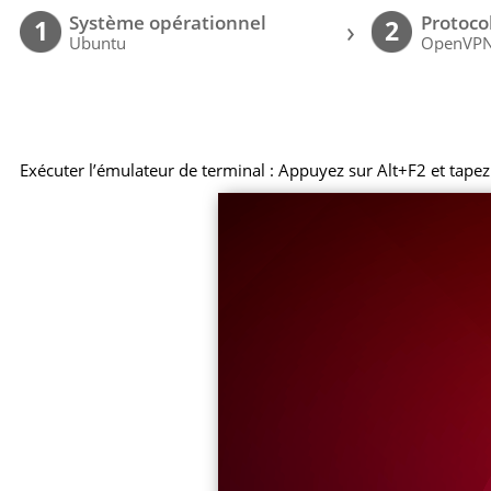
Système opérationnel
Protoco
›
1
2
Ubuntu
OpenVP
Exécuter l’émulateur de terminal : Appuyez sur Alt+F2 et tape