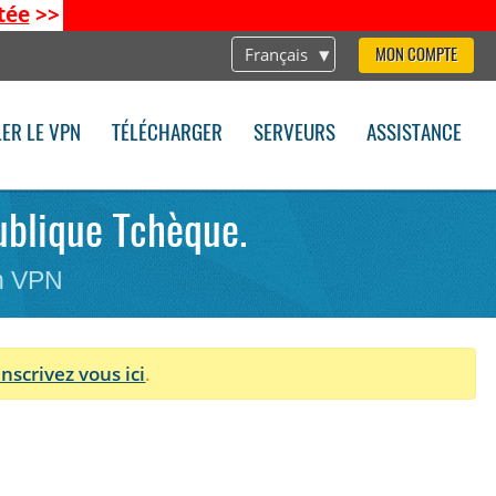
tée
>>
Français
MON COMPTE
LER LE VPN
TÉLÉCHARGER
SERVEURS
ASSISTANCE
ublique Tchèque.
on VPN
Inscrivez vous ici
.