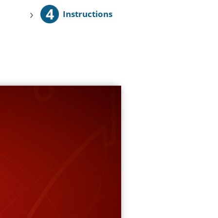
4
›
Instructions