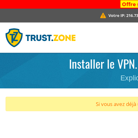
Offre 
Votre IP:
216.73
Installer le VP
Expli
Si vous avez déj