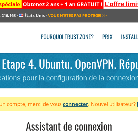
L'offre limi
spéciale
Obtenez 2 ans + 1 an GRATUIT !
.216.163
·
États-Unis
·
VOUS N'ETES PAS PROTEGE!
>>
POURQUOI TRUST.ZONE?
PRIX
INSTAL
N. Etape 4. Ubuntu. OpenVPN. Rép
cations pour la configuration de la connexi
à un compte, merci de vous
connecter
. Nouvel utilisateur?
Assistant de connexion