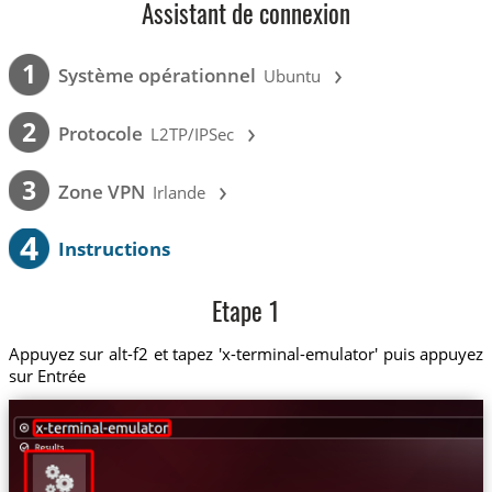
Assistant de connexion
›
1
Système opérationnel
Ubuntu
›
2
Protocole
L2TP/IPSec
›
3
Zone VPN
Irlande
4
Instructions
Etape 1
Appuyez sur alt-f2 et tapez 'x-terminal-emulator' puis appuyez
sur Entrée