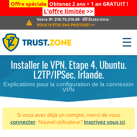
Offre spéciale
Obtenez 2 ans + 1 an GRATUIT !
L'offre limitée
>>
Votre IP:
216.73.216.89
·
États-Unis
·
VOUS N'ETES PAS PROTEGE!
>>
☰
Installer le VPN. Etape 4. Ubuntu.
L2TP/IPSec. Irlande.
Explications pour la configuration de la connexion
VPN
Si vous avez déjà un compte, merci de vous
connecter
. Nouvel utilisateur?
Inscrivez vous ici
.