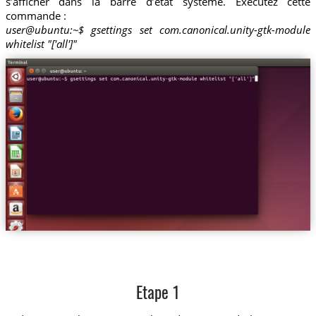
s’afficher dans la barre d’état système. Exécutez cette
commande :
user@ubuntu:~$ gsettings set com.canonical.unity-gtk-module
whitelist "['all']"
Etape 1