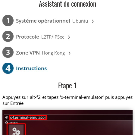
Assistant de connexion
›
1
Système opérationnel
Ubuntu
›
2
Protocole
L2TP/IPSec
›
3
Zone VPN
Hong Kong
4
Instructions
Etape 1
Appuyez sur alt-f2 et tapez 'x-terminal-emulator' puis appuyez
sur Entrée