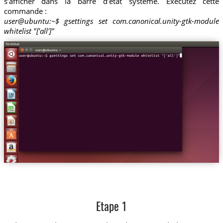
s’afficher dans la barre d’état système. Exécutez cette
commande :
user@ubuntu:~$ gsettings set com.canonical.unity-gtk-module
whitelist "['all']"
Etape 1