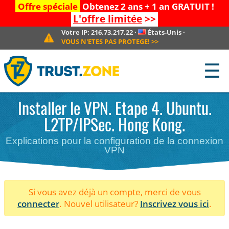
Offre spéciale
Obtenez 2 ans + 1 an GRATUIT !
L'offre limitée
>>
Votre IP:
216.73.217.22
·
États-Unis
·
VOUS N'ETES PAS PROTEGE!
>>
☰
Installer le VPN. Etape 4. Ubuntu.
L2TP/IPSec. Hong Kong.
Explications pour la configuration de la connexion
VPN
Si vous avez déjà un compte, merci de vous
connecter
. Nouvel utilisateur?
Inscrivez vous ici
.