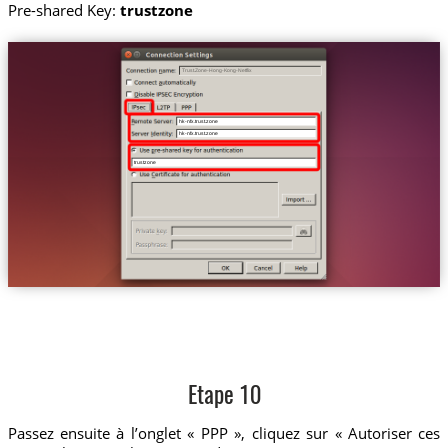
Pre-shared Key:
trustzone
Trust.Zone-Hong-Kong-Netflix
hk-nfx.trust.zone
hk-nfx.trust.zone
trustzone
Etape 10
Passez ensuite à l’onglet « PPP », cliquez sur « Autoriser ces