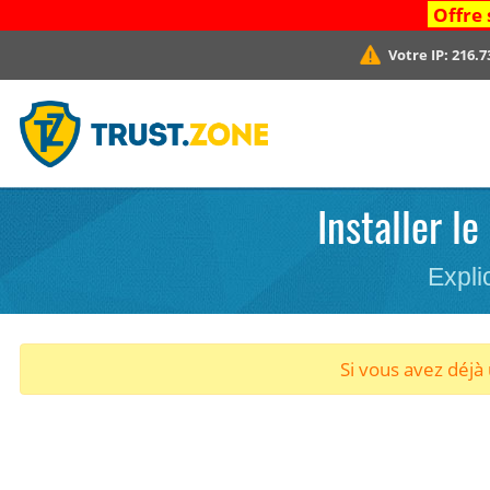
Offre 
Votre IP:
216.7
Installer l
Expli
Si vous avez déj