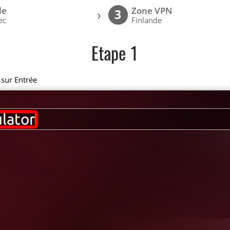
le
Zone VPN
›
3
ec
Finlande
Etape 1
 sur Entrée