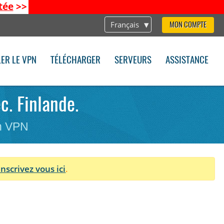
tée
>>
Français
MON COMPTE
LER LE VPN
TÉLÉCHARGER
SERVEURS
ASSISTANCE
c. Finlande.
on VPN
Inscrivez vous ici
.