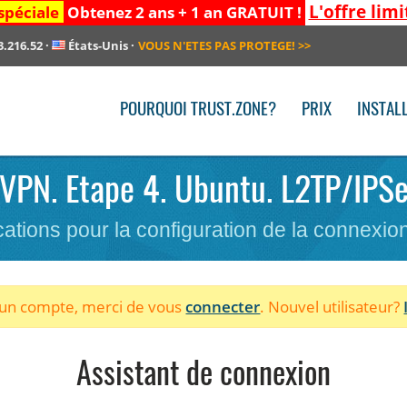
L'offre limi
spéciale
Obtenez 2 ans + 1 an GRATUIT !
3.216.52
·
États-Unis
·
VOUS N'ETES PAS PROTEGE!
>>
POURQUOI TRUST.ZONE?
PRIX
INSTAL
e VPN. Etape 4. Ubuntu. L2TP/IPSe
cations pour la configuration de la connexi
à un compte, merci de vous
connecter
. Nouvel utilisateur?
Assistant de connexion