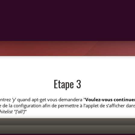
Etape 3
ntrez '
y
' quand apt-get vous demandera "
Voulez-vous continuer 
ie de la configuration afin de permettre à l’applet de s’afficher d
list "['all']"