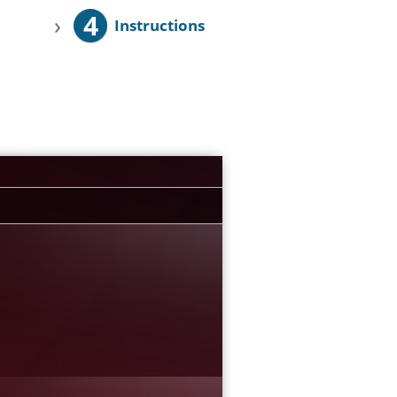
4
›
Instructions