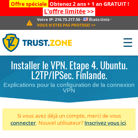
Offre spéciale
Obtenez 2 ans + 1 an GRATUIT !
L'offre limitée
>>
Votre IP:
216.73.217.50
·
États-Unis
·
VOUS N'ETES PAS PROTEGE!
>>
☰
Installer le VPN. Etape 4. Ubuntu.
L2TP/IPSec. Finlande.
Explications pour la configuration de la connexion
VPN
Si vous avez déjà un compte, merci de vous
connecter
. Nouvel utilisateur?
Inscrivez vous ici
.