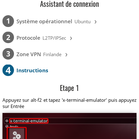
Assistant de connexion
›
1
Système opérationnel
Ubuntu
›
2
Protocole
L2TP/IPSec
›
3
Zone VPN
Finlande
4
Instructions
Etape 1
Appuyez sur alt-f2 et tapez 'x-terminal-emulator' puis appuyez
sur Entrée