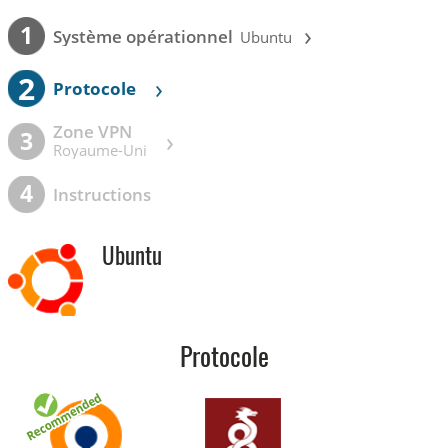
›
1
Système opérationnel
Ubuntu
2
›
Protocole
Zone VPN
›
3
Royaume-Uni
4
Instructions
Ubuntu
Protocole