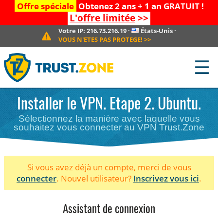
Offre spéciale
Obtenez 2 ans + 1 an GRATUIT !
L'offre limitée
>>
Votre IP:
216.73.216.19
·
États-Unis
·
VOUS N'ETES PAS PROTEGE!
>>
☰
Installer le VPN. Etape 2. Ubuntu.
Sélectionnez la manière avec laquelle vous
souhaitez vous connecter au VPN Trust.Zone
Si vous avez déjà un compte, merci de vous
connecter
. Nouvel utilisateur?
Inscrivez vous ici
.
Assistant de connexion