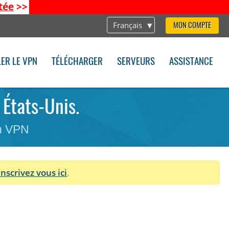
tée
>>
Français
MON COMPTE
LER LE VPN
TÉLÉCHARGER
SERVEURS
ASSISTANCE
 États-Unis.
on VPN
Inscrivez vous ici
.