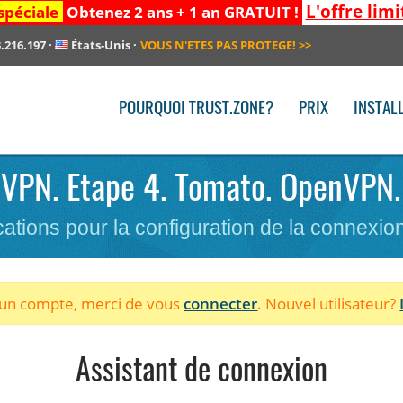
L'offre limi
spéciale
Obtenez 2 ans + 1 an GRATUIT !
.216.197
·
États-Unis
·
VOUS N'ETES PAS PROTEGE!
>>
POURQUOI TRUST.ZONE?
PRIX
INSTAL
e VPN. Etape 4. Tomato. OpenVPN.
cations pour la configuration de la connexi
à un compte, merci de vous
connecter
. Nouvel utilisateur?
Assistant de connexion