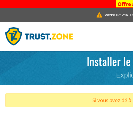
Offre 
Votre IP:
216.73
Installer l
Expli
Si vous avez déj