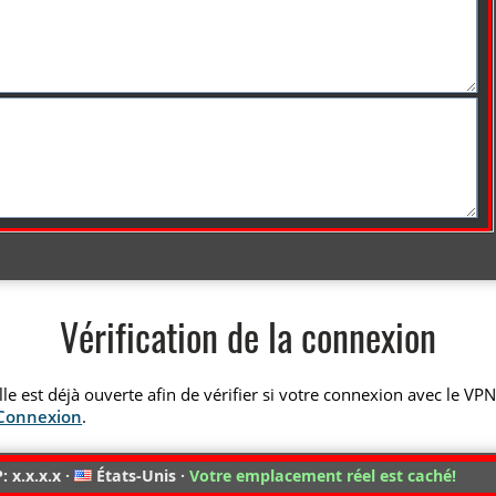
Vérification de la connexion
elle est déjà ouverte afin de vérifier si votre connexion avec le VP
 Connexion
.
: x.x.x.x ·
États-Unis ·
Votre emplacement réel est caché!