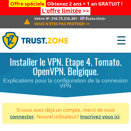
Offre spéciale
Obtenez 2 ans + 1 an GRATUIT !
L'offre limitée
>>
Votre IP:
216.73.216.201
·
États-Unis
·
VOUS N'ETES PAS PROTEGE!
>>
☰
Installer le VPN. Etape 4. Tomato.
OpenVPN. Belgique.
Explications pour la configuration de la connexion
VPN
Si vous avez déjà un compte, merci de vous
connecter
. Nouvel utilisateur?
Inscrivez vous ici
.