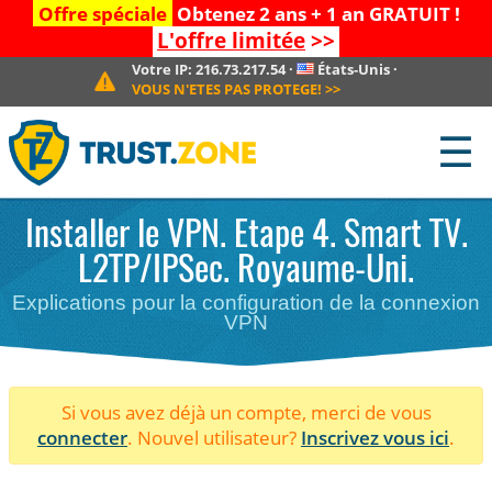
Offre spéciale
Obtenez 2 ans + 1 an GRATUIT !
L'offre limitée
>>
Votre IP:
216.73.217.54
·
États-Unis
·
VOUS N'ETES PAS PROTEGE!
>>
☰
Installer le VPN. Etape 4. Smart TV.
L2TP/IPSec. Royaume-Uni.
Explications pour la configuration de la connexion
VPN
Si vous avez déjà un compte, merci de vous
connecter
. Nouvel utilisateur?
Inscrivez vous ici
.