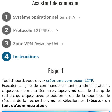
Assistant de connexion
›
1
Système opérationnel
Smart TV
›
2
Protocole
L2TP/IPSec
›
3
Zone VPN
Royaume-Uni
4
Instructions
Etape 1
Tout d’abord, vous devez
créer une connexion L2TP
.
Exécuter la ligne de commande en tant qu’administrateur :
cliquez sur le menu Démarrer, tapez
cmd
dans le champ de
recherche, cliquez avec le bouton droit de la souris sur le
résultat de la recherche
cmd
et sélectionnez
Exécuter en
tant qu’administrateur
.