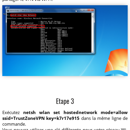
Etape 3
Exécutez
netsh wlan set hostednetwork mode=allow
ssid=TrustZoneVPN key=k7r17e915
dans la même ligne de
commande.
Vous pouvez utiliser une clé différente pour votre réseau Wi-