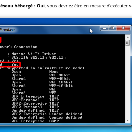
réseau hébergé : Oui
, vous devriez être en mesure d’exécuter vo