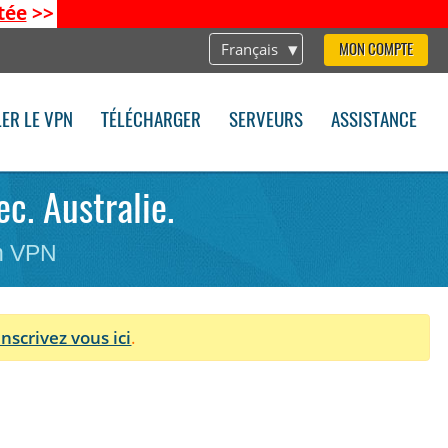
tée
>>
Français
MON COMPTE
LER LE VPN
TÉLÉCHARGER
SERVEURS
ASSISTANCE
c. Australie.
on VPN
Inscrivez vous ici
.