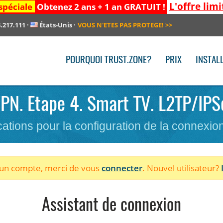
L'offre limi
spéciale
Obtenez 2 ans + 1 an GRATUIT !
.217.111
·
États-Unis
·
VOUS N'ETES PAS PROTEGE!
>>
POURQUOI TRUST.ZONE?
PRIX
INSTAL
 VPN. Etape 4. Smart TV. L2TP/IPSe
cations pour la configuration de la connexi
à un compte, merci de vous
connecter
. Nouvel utilisateur?
Assistant de connexion