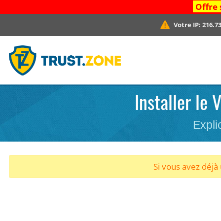
Offre 
Votre IP:
216.73
Installer le
Expli
Si vous avez déj