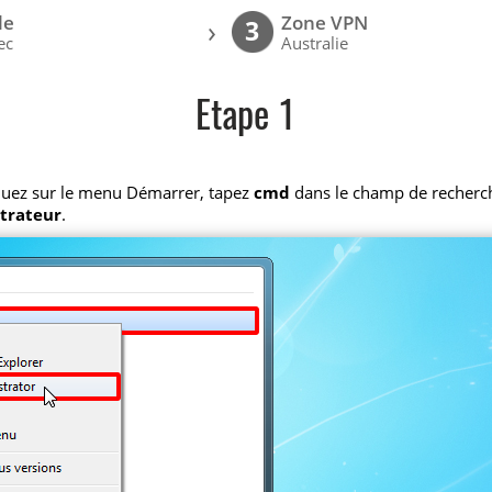
le
Zone VPN
›
3
ec
Australie
Etape 1
iquez sur le menu Démarrer, tapez
cmd
dans le champ de recherche,
strateur
.