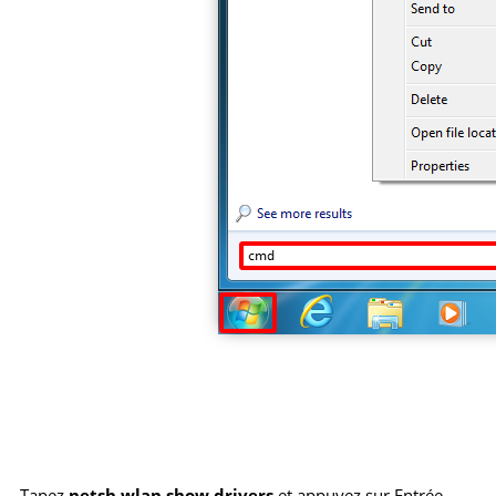
Tapez
netsh wlan show drivers
et appuyez sur Entrée.