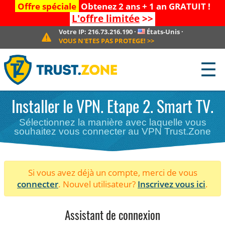
Offre spéciale
Obtenez 2 ans + 1 an GRATUIT !
L'offre limitée
>>
Votre IP:
216.73.216.190
·
États-Unis
·
VOUS N'ETES PAS PROTEGE!
>>
☰
Installer le VPN. Etape 2. Smart TV.
Sélectionnez la manière avec laquelle vous
souhaitez vous connecter au VPN Trust.Zone
Si vous avez déjà un compte, merci de vous
connecter
. Nouvel utilisateur?
Inscrivez vous ici
.
Assistant de connexion