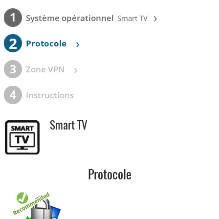
›
1
Système opérationnel
Smart TV
2
›
Protocole
›
3
Zone VPN
4
Instructions
Smart TV
Protocole