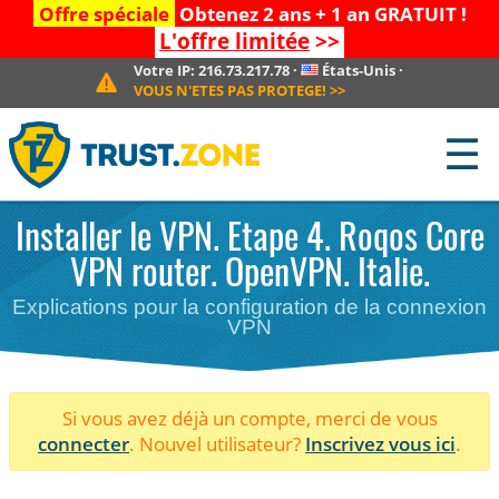
Offre spéciale
Obtenez 2 ans + 1 an GRATUIT !
L'offre limitée
>>
Votre IP:
216.73.217.78
·
États-Unis
·
VOUS N'ETES PAS PROTEGE!
>>
☰
Installer le VPN. Etape 4. Roqos Core
VPN router. OpenVPN. Italie.
Explications pour la configuration de la connexion
VPN
Si vous avez déjà un compte, merci de vous
connecter
. Nouvel utilisateur?
Inscrivez vous ici
.