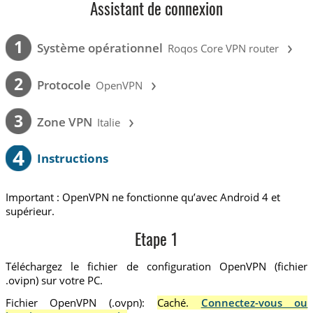
Assistant de connexion
›
1
Système opérationnel
Roqos Core VPN router
›
2
Protocole
OpenVPN
›
3
Zone VPN
Italie
4
Instructions
Important : OpenVPN ne fonctionne qu’avec Android 4 et
supérieur.
Etape 1
Téléchargez le fichier de configuration OpenVPN (fichier
.ovipn) sur votre PC.
Fichier OpenVPN (.ovpn):
Caché.
Connectez-vous ou