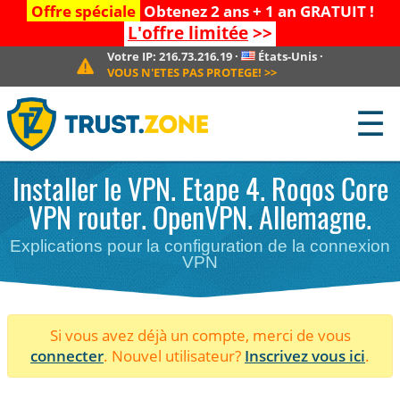
Offre spéciale
Obtenez 2 ans + 1 an GRATUIT !
L'offre limitée
>>
Votre IP:
216.73.216.19
·
États-Unis
·
VOUS N'ETES PAS PROTEGE!
>>
☰
Installer le VPN. Etape 4. Roqos Core
VPN router. OpenVPN. Allemagne.
Explications pour la configuration de la connexion
VPN
Si vous avez déjà un compte, merci de vous
connecter
. Nouvel utilisateur?
Inscrivez vous ici
.