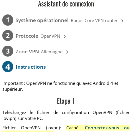
Assistant de connexion
›
1
Système opérationnel
Roqos Core VPN router
›
2
Protocole
OpenVPN
›
3
Zone VPN
Allemagne
4
Instructions
Important : OpenVPN ne fonctionne qu’avec Android 4 et
supérieur.
Etape 1
Téléchargez le fichier de configuration OpenVPN (fichier
.ovipn) sur votre PC.
Fichier OpenVPN (.ovpn):
Caché.
Connectez-vous ou