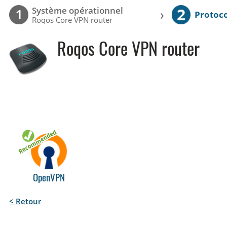
2
Système opérationnel
›
1
Protoc
Roqos Core VPN router
Roqos Core VPN router
OpenVPN
< Retour