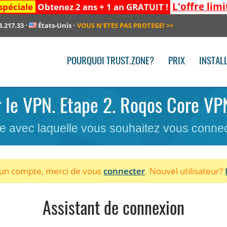
L'offre limi
spéciale
Obtenez 2 ans + 1 an GRATUIT !
3.217.33
·
États-Unis
·
VOUS N'ETES PAS PROTEGE!
>>
POURQUOI TRUST.ZONE?
PRIX
INSTAL
r le VPN. Etape 2. Roqos Core VP
re avec laquelle vous souhaitez vous conne
à un compte, merci de vous
connecter
. Nouvel utilisateur?
Assistant de connexion