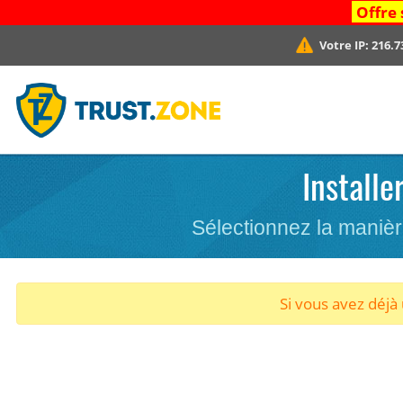
Offre 
Votre IP:
216.7
Installe
Sélectionnez la maniè
Si vous avez déj