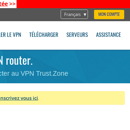
tée
>>
Français
MON COMPTE
LER LE VPN
TÉLÉCHARGER
SERVEURS
ASSISTANCE
N router.
cter au VPN Trust.Zone
Inscrivez vous ici
.