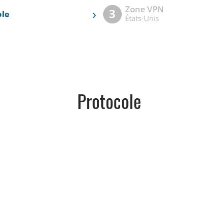
Zone VPN
›
3
ole
États-Unis
Protocole