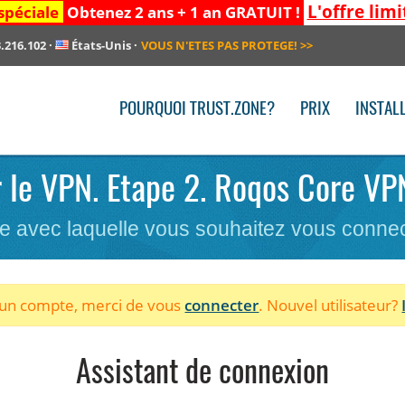
L'offre limi
spéciale
Obtenez 2 ans + 1 an GRATUIT !
.216.102
·
États-Unis
·
VOUS N'ETES PAS PROTEGE!
>>
POURQUOI TRUST.ZONE?
PRIX
INSTAL
r le VPN. Etape 2. Roqos Core VP
re avec laquelle vous souhaitez vous conne
à un compte, merci de vous
connecter
. Nouvel utilisateur?
Assistant de connexion