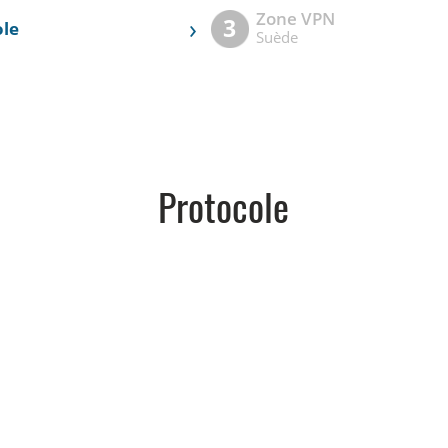
Zone VPN
›
3
ole
Suède
Protocole