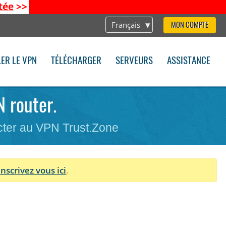
tée
>>
Français
MON COMPTE
LER LE VPN
TÉLÉCHARGER
SERVEURS
ASSISTANCE
N router.
cter au VPN Trust.Zone
Inscrivez vous ici
.