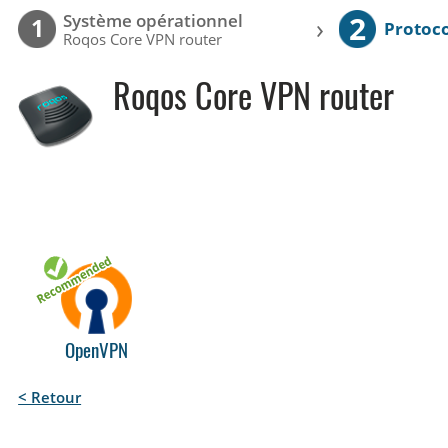
2
Système opérationnel
›
1
Protoc
Roqos Core VPN router
Roqos Core VPN router
OpenVPN
< Retour