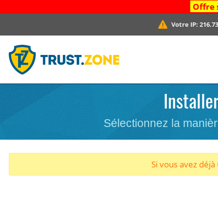
Offre 
Votre IP:
216.73
Installe
Sélectionnez la maniè
Si vous avez déj