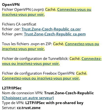
OpenVPN
Fichier OpenVPN (.ovpn):
Caché.
Connectez-vous ou
inscrivez-vous pour voir.
Fichiers CA certificat
fichier .cer:
Trust.Zone-Czech-Republic_ca.cer
fichier .pem:
Trust.Zone-Czech-Republic_ca.pem
Tous les fichiers .ovpn en ZIP:
Caché.
Connectez-vous ou
inscrivez-vous pour voir.
Fichier de configuration de Tunnelblick:
Caché.
Connectez-
vous ou inscrivez-vous pour voir.
Fichier de configuration Freebox OpenVPN:
Caché.
Connectez-vous ou inscrivez-vous pour voir.
L2TP/IPSec
Nom de connexion VPN:
Trust.Zone-Czech-Republic
[Choisissez un autre serveur]
Type de VPN:
L2TP/IPSec with pre-shared key
Serveur:
cz.trust.zone