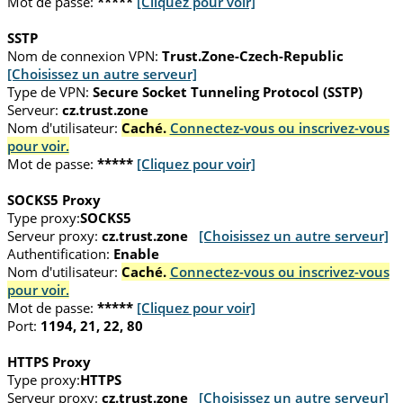
Mot de passe:
*****
[Cliquez pour voir]
SSTP
Nom de connexion VPN:
Trust.Zone-Czech-Republic
[Choisissez un autre serveur]
Type de VPN:
Secure Socket Tunneling Protocol (SSTP)
Serveur:
cz.trust.zone
Nom d'utilisateur:
Caché.
Connectez-vous ou inscrivez-vous
pour voir.
Mot de passe:
*****
[Cliquez pour voir]
SOCKS5 Proxy
Type proxy:
SOCKS5
Serveur proxy:
cz.trust.zone
[Choisissez un autre serveur]
Authentification:
Enable
Nom d'utilisateur:
Caché.
Connectez-vous ou inscrivez-vous
pour voir.
Mot de passe:
*****
[Cliquez pour voir]
Port:
1194, 21, 22, 80
HTTPS Proxy
Type proxy:
HTTPS
Serveur proxy:
cz.trust.zone
[Choisissez un autre serveur]