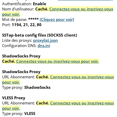
Authentification:
Enable
Nom d'utilisateur:
Caché.
Connectez-vous ou inscrivez-vous
pour voir.
Mot de passe:
*****
[Cliquez pour voir]
Port:
1194, 21, 22, 80
SSTap-beta config files (SOCKS5 client)
Liste des proxys:
proxylist.json
Configuration DNS:
dns.ini
ShadowSocks Proxy
Caché.
Connectez-vous ou inscrivez-vous pour voir.
ShadowSocks Proxy
URL Abonnement:
Caché.
Connectez-vous ou inscrivez-vous
pour voir.
Type proxy:
ShadowSocks
VLESS Proxy
URL Abonnement:
Caché.
Connectez-vous ou inscrivez-vous
pour voir.
Type proxy:
VLESS