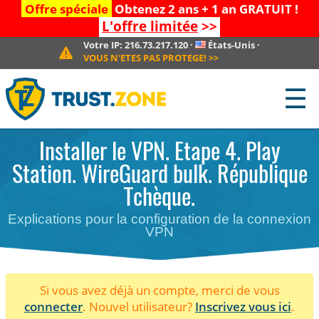
Offre spéciale
Obtenez 2 ans + 1 an GRATUIT !
L'offre limitée
>>
Votre IP:
216.73.217.120
·
États-Unis
·
VOUS N'ETES PAS PROTEGE!
>>
☰
Installer le VPN. Etape 4. Play
Station. WireGuard bulk. République
Tchèque.
Explications pour la configuration de la connexion
VPN
Si vous avez déjà un compte, merci de vous
connecter
. Nouvel utilisateur?
Inscrivez vous ici
.