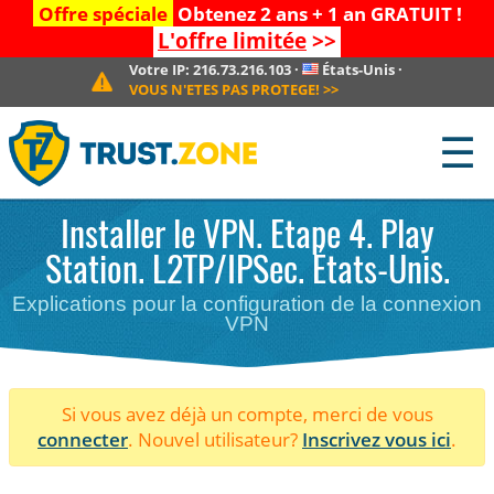
Offre spéciale
Obtenez 2 ans + 1 an GRATUIT !
L'offre limitée
>>
Votre IP:
216.73.216.103
·
États-Unis
·
VOUS N'ETES PAS PROTEGE!
>>
☰
Installer le VPN. Etape 4. Play
Station. L2TP/IPSec. États-Unis.
Explications pour la configuration de la connexion
VPN
Si vous avez déjà un compte, merci de vous
connecter
. Nouvel utilisateur?
Inscrivez vous ici
.