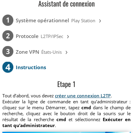
Assistant de connexion
›
1
Système opérationnel
Play Station
›
2
Protocole
L2TP/IPSec
›
3
Zone VPN
États-Unis
4
Instructions
Etape 1
Tout d’abord, vous devez
créer une connexion L2TP
.
Exécuter la ligne de commande en tant qu’administrateur :
cliquez sur le menu Démarrer, tapez
cmd
dans le champ de
recherche, cliquez avec le bouton droit de la souris sur le
résultat de la recherche
cmd
et sélectionnez
Exécuter en
tant qu’administrateur
.