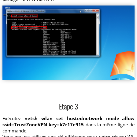
Etape 3
Exécutez
netsh wlan set hostednetwork mode=allow
ssid=TrustZoneVPN key=k7r17e915
dans la même ligne de
commande.
Vous pouvez utiliser une clé différente pour votre réseau Wi-