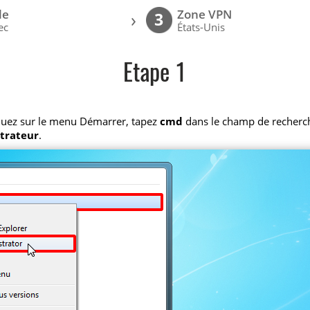
le
Zone VPN
›
3
ec
États-Unis
Etape 1
iquez sur le menu Démarrer, tapez
cmd
dans le champ de recherche,
strateur
.