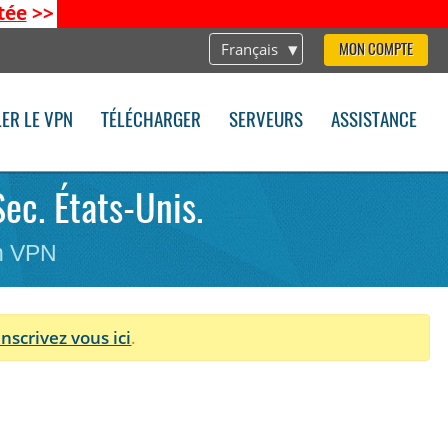
tée
>>
Français
MON COMPTE
LER LE VPN
TÉLÉCHARGER
SERVEURS
ASSISTANCE
Sec. États-Unis.
on VPN
Inscrivez vous ici
.