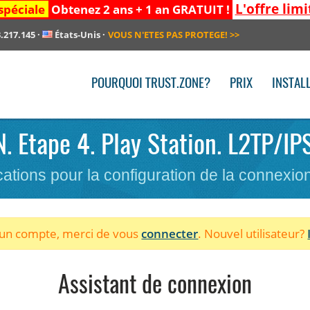
L'offre limi
spéciale
Obtenez 2 ans + 1 an GRATUIT !
.217.145
·
États-Unis
·
VOUS N'ETES PAS PROTEGE!
>>
POURQUOI TRUST.ZONE?
PRIX
INSTAL
N. Etape 4. Play Station. L2TP/IP
cations pour la configuration de la connexi
à un compte, merci de vous
connecter
. Nouvel utilisateur?
Assistant de connexion