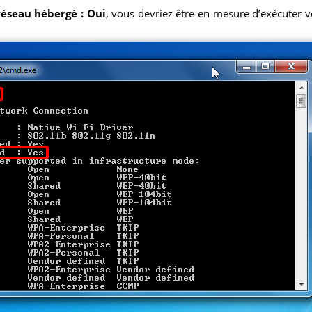
réseau hébergé : Oui
, vous devriez être en mesure d’exécuter vo