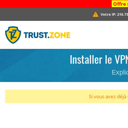
Offre 
Votre IP:
216.73
Installer le VP
Expli
Si vous avez déj