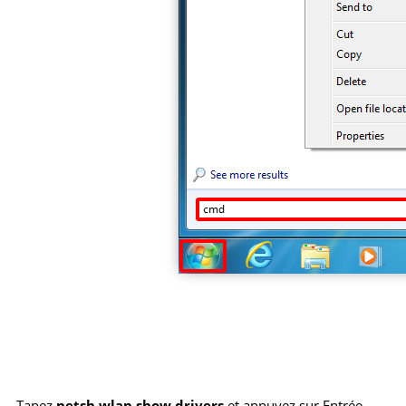
Tapez
netsh wlan show drivers
et appuyez sur Entrée.