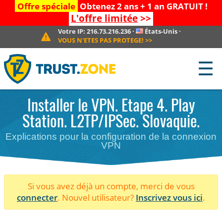
Offre spéciale
Obtenez 2 ans + 1 an GRATUIT !
L'offre limitée
>>
Votre IP:
216.73.216.236
·
États-Unis
·
VOUS N'ETES PAS PROTEGE!
>>
☰
Installer le VPN. Etape 4. Play
Station. L2TP/IPSec. Slovaquie.
Explications pour la configuration de la connexion
VPN
Si vous avez déjà un compte, merci de vous
connecter
. Nouvel utilisateur?
Inscrivez vous ici
.