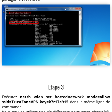
Etape 3
Exécutez
netsh wlan set hostednetwork mode=allow
ssid=TrustZoneVPN key=k7r17e915
dans la même ligne de
commande.
Vous pouvez utiliser une clé différente pour votre réseau Wi-