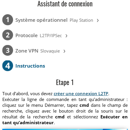
Assistant de connexion
›
1
Système opérationnel
Play Station
›
2
Protocole
L2TP/IPSec
›
3
Zone VPN
Slovaquie
4
Instructions
Etape 1
Tout d’abord, vous devez
créer une connexion L2TP
.
Exécuter la ligne de commande en tant qu’administrateur :
cliquez sur le menu Démarrer, tapez
cmd
dans le champ de
recherche, cliquez avec le bouton droit de la souris sur le
résultat de la recherche
cmd
et sélectionnez
Exécuter en
tant qu’administrateur
.