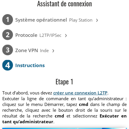
Assistant de connexion
›
1
Système opérationnel
Play Station
›
2
Protocole
L2TP/IPSec
›
3
Zone VPN
Inde
4
Instructions
Etape 1
Tout d’abord, vous devez
créer une connexion L2TP
.
Exécuter la ligne de commande en tant qu’administrateur :
cliquez sur le menu Démarrer, tapez
cmd
dans le champ de
recherche, cliquez avec le bouton droit de la souris sur le
résultat de la recherche
cmd
et sélectionnez
Exécuter en
tant qu’administrateur
.