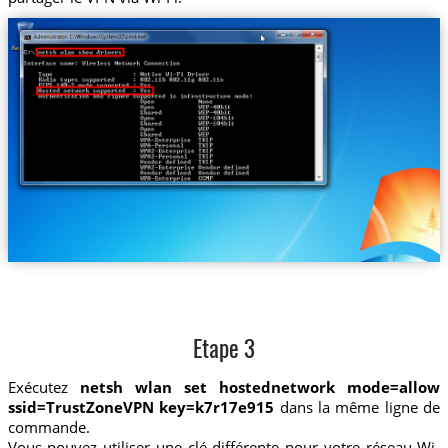
Etape 3
Exécutez
netsh wlan set hostednetwork mode=allow
ssid=TrustZoneVPN key=k7r17e915
dans la même ligne de
commande.
Vous pouvez utiliser une clé différente pour votre réseau Wi-