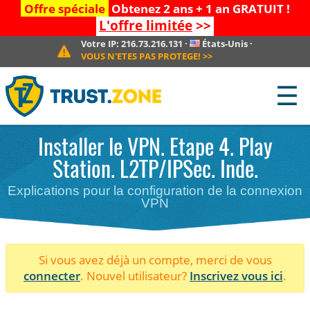
Offre spéciale
Obtenez 2 ans + 1 an GRATUIT !
L'offre limitée
>>
Votre IP:
216.73.216.131
·
États-Unis
·
VOUS N'ETES PAS PROTEGE!
>>
☰
Installer le VPN. Etape 4. Play
Station. L2TP/IPSec. Inde.
Explications pour la configuration de la connexion
VPN
Si vous avez déjà un compte, merci de vous
connecter
. Nouvel utilisateur?
Inscrivez vous ici
.