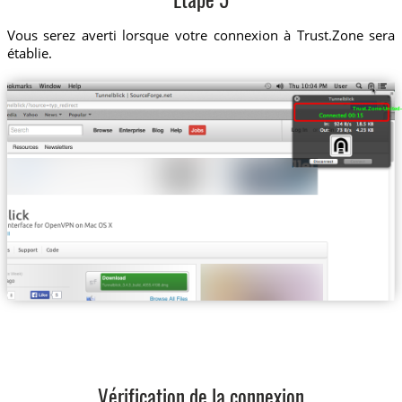
Etape 5
Vous serez averti lorsque votre connexion à Trust.Zone sera
établie.
Trust.Zone-United-
Vérification de la connexion