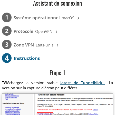
Assistant de connexion
›
1
Système opérationnel
macOS
›
2
Protocole
OpenVPN
›
3
Zone VPN
États-Unis
4
Instructions
Etape 1
Téléchargez la version stable
latest de Tunnelblick
. La
version sur la capture d’écran peut différer.