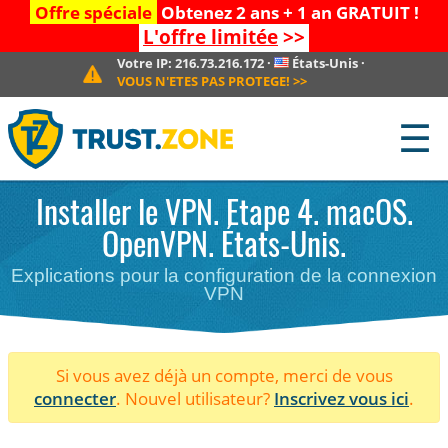
Offre spéciale
Obtenez 2 ans + 1 an GRATUIT !
L'offre limitée
>>
Votre IP:
216.73.216.172
·
États-Unis
·
VOUS N'ETES PAS PROTEGE!
>>
☰
Installer le VPN. Etape 4. macOS.
OpenVPN. États-Unis.
Explications pour la configuration de la connexion
VPN
Si vous avez déjà un compte, merci de vous
connecter
. Nouvel utilisateur?
Inscrivez vous ici
.