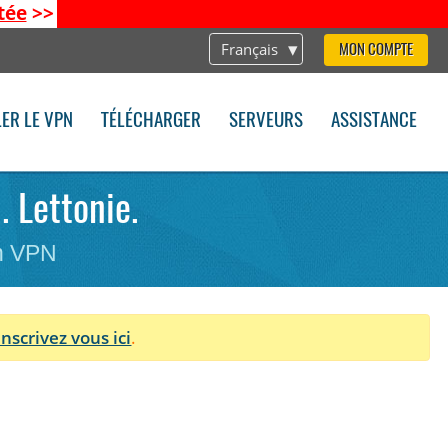
tée
>>
Français
MON COMPTE
LER LE VPN
TÉLÉCHARGER
SERVEURS
ASSISTANCE
 Lettonie.
on VPN
Inscrivez vous ici
.