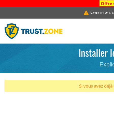
Offre 
Votre IP:
216.7
Installer
Expli
Si vous avez déj