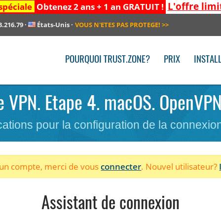
L'offre limi
spéciale
Obtenez 2 ans + 1 an GRATUIT !
3.216.79
·
États-Unis
·
VOUS N'ETES PAS PROTEGE!
>>
POURQUOI TRUST.ZONE?
PRIX
INSTAL
 le VPN. Etape 4. macOS. OpenVPN.
cations pour la configuration de la connexi
à un compte, merci de vous
connecter
. Nouvel utilisateur?
Assistant de connexion