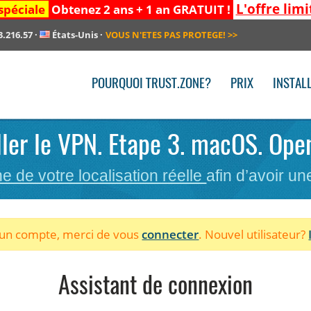
L'offre limi
spéciale
Obtenez 2 ans + 1 an GRATUIT !
3.216.57
·
États-Unis
·
VOUS N'ETES PAS PROTEGE!
>>
POURQUOI TRUST.ZONE?
PRIX
INSTAL
ller le VPN. Etape 3. macOS. Op
he de votre localisation réelle
afin d’avoir u
à un compte, merci de vous
connecter
. Nouvel utilisateur?
Assistant de connexion