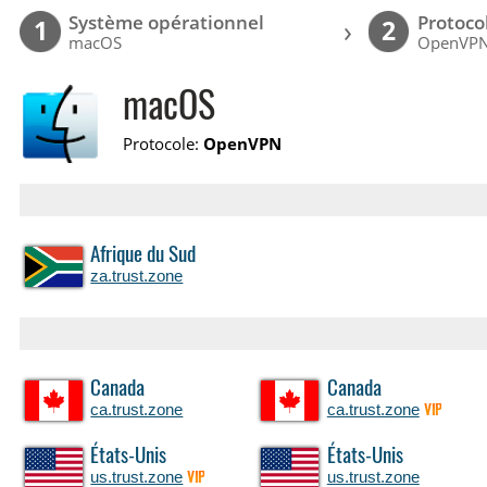
Système opérationnel
Protoco
›
1
2
macOS
OpenVP
macOS
Protocole:
OpenVPN
Afrique du Sud
za.trust.zone
Canada
Canada
ca.trust.zone
ca.trust.zone
VIP
États-Unis
États-Unis
us.trust.zone
us.trust.zone
VIP