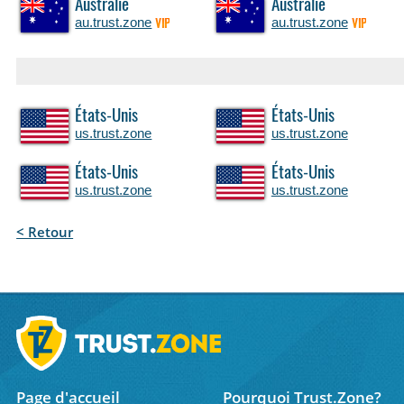
Australie
Australie
au.trust.zone
au.trust.zone
VIP
VIP
États-Unis
États-Unis
us.trust.zone
us.trust.zone
États-Unis
États-Unis
us.trust.zone
us.trust.zone
< Retour
Page d'accueil
Pourquoi Trust.Zone?