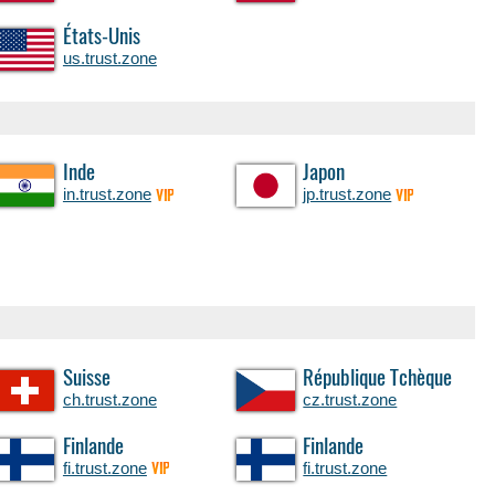
États-Unis
us.trust.zone
Inde
Japon
in.trust.zone
jp.trust.zone
VIP
VIP
Suisse
République Tchèque
ch.trust.zone
cz.trust.zone
Finlande
Finlande
fi.trust.zone
fi.trust.zone
VIP