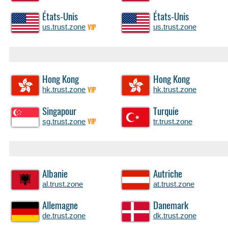
États-Unis
États-Unis
us.trust.zone
us.trust.zone
VIP
Hong Kong
Hong Kong
hk.trust.zone
hk.trust.zone
VIP
Singapour
Turquie
sg.trust.zone
tr.trust.zone
VIP
Albanie
Autriche
al.trust.zone
at.trust.zone
Allemagne
Danemark
de.trust.zone
dk.trust.zone