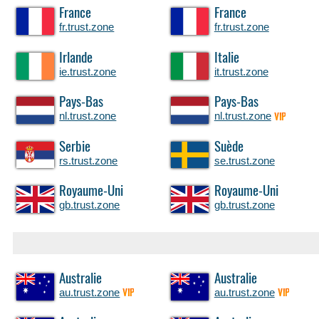
France
France
fr.trust.zone
fr.trust.zone
Irlande
Italie
ie.trust.zone
it.trust.zone
Pays-Bas
Pays-Bas
nl.trust.zone
nl.trust.zone
VIP
Serbie
Suède
rs.trust.zone
se.trust.zone
Royaume-Uni
Royaume-Uni
gb.trust.zone
gb.trust.zone
Australie
Australie
au.trust.zone
au.trust.zone
VIP
VIP