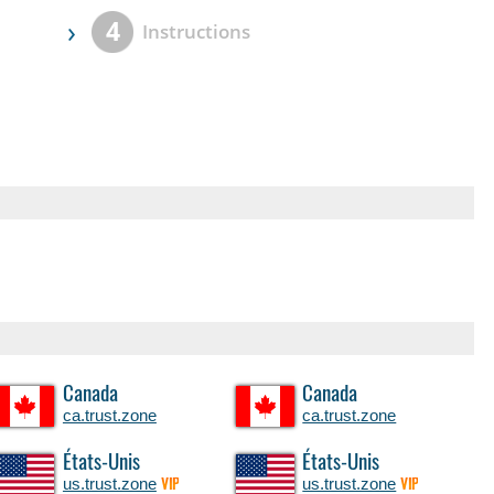
›
4
Instructions
Canada
Canada
ca.trust.zone
ca.trust.zone
États-Unis
États-Unis
us.trust.zone
us.trust.zone
VIP
VIP