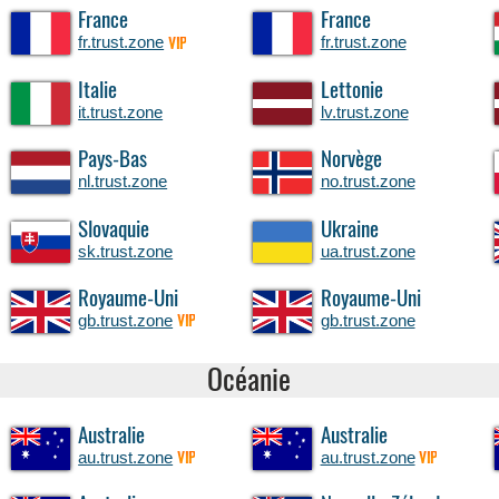
France
France
fr.trust.zone
fr.trust.zone
VIP
Italie
Lettonie
it.trust.zone
lv.trust.zone
Pays-Bas
Norvège
nl.trust.zone
no.trust.zone
Slovaquie
Ukraine
sk.trust.zone
ua.trust.zone
Royaume-Uni
Royaume-Uni
gb.trust.zone
gb.trust.zone
VIP
Océanie
Australie
Australie
au.trust.zone
au.trust.zone
VIP
VIP