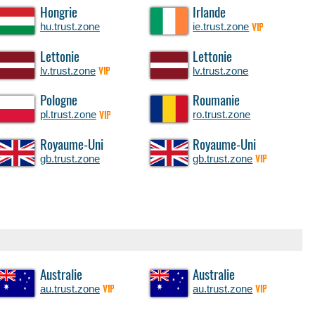
Hongrie
Irlande
hu.trust.zone
ie.trust.zone
VIP
Lettonie
Lettonie
lv.trust.zone
lv.trust.zone
VIP
Pologne
Roumanie
pl.trust.zone
ro.trust.zone
VIP
Royaume-Uni
Royaume-Uni
gb.trust.zone
gb.trust.zone
VIP
Australie
Australie
au.trust.zone
au.trust.zone
VIP
VIP