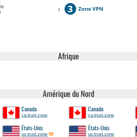
3
le
›
Zone VPN
N
Afrique
Amérique du Nord
Canada
Canada
ca.trust.zone
ca.trust.zone
États-Unis
États-Unis
us.trust.zone
us.trust.zone
VIP