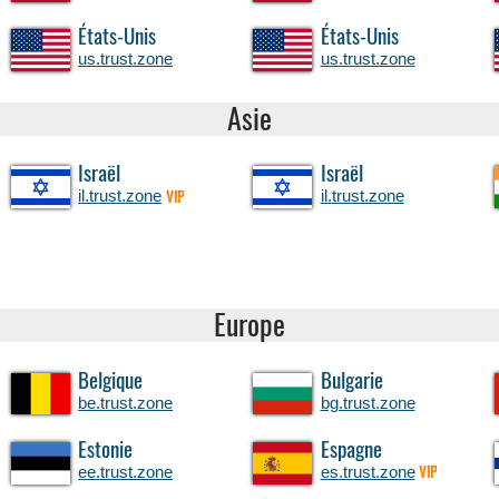
États-Unis
États-Unis
us.trust.zone
us.trust.zone
Asie
Israël
Israël
il.trust.zone
il.trust.zone
VIP
Europe
Belgique
Bulgarie
be.trust.zone
bg.trust.zone
Estonie
Espagne
ee.trust.zone
es.trust.zone
VIP