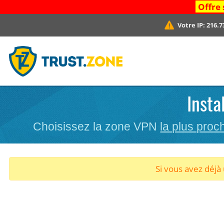
Offre 
Votre IP:
216.7
Insta
Choisissez la zone VPN
la plus proc
Si vous avez déj