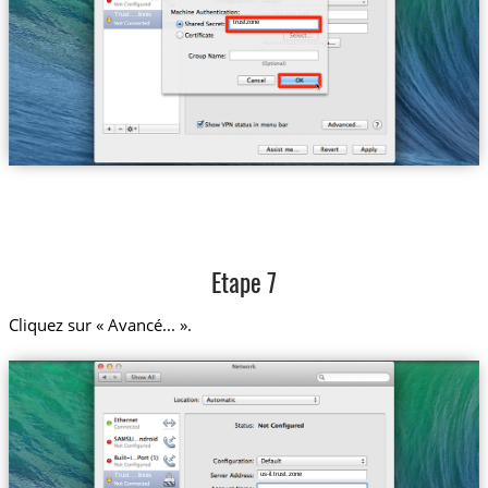
Trust....linois
trustzone
Etape 7
Cliquez sur « Avancé... ».
us-il.trust.zone
Trust....linois