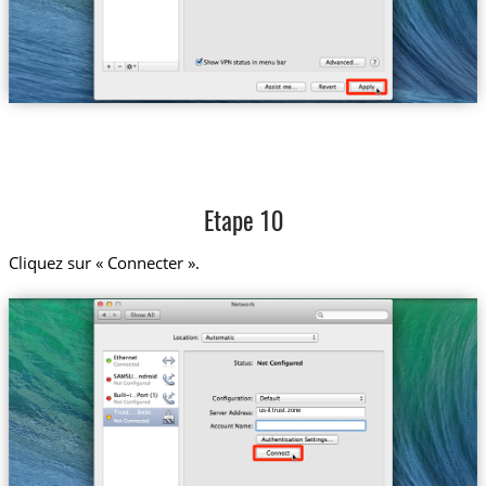
Etape 10
Cliquez sur « Connecter ».
us-il.trust.zone
Trust....linois