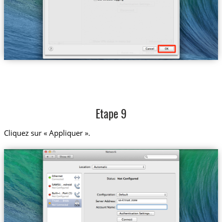
Etape 9
Cliquez sur « Appliquer ».
us-il.trust.zone
Trust....linois