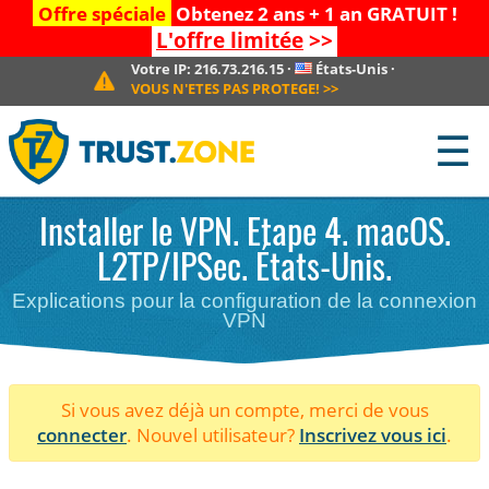
Offre spéciale
Obtenez 2 ans + 1 an GRATUIT !
L'offre limitée
>>
Votre IP:
216.73.216.15
·
États-Unis
·
VOUS N'ETES PAS PROTEGE!
>>
☰
Installer le VPN. Etape 4. macOS.
L2TP/IPSec. États-Unis.
Explications pour la configuration de la connexion
VPN
Si vous avez déjà un compte, merci de vous
connecter
. Nouvel utilisateur?
Inscrivez vous ici
.