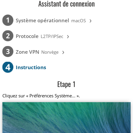
Assistant de connexion
›
1
Système opérationnel
macOS
›
2
Protocole
L2TP/IPSec
›
3
Zone VPN
Norvège
4
Instructions
Etape 1
Cliquez sur « Préférences Système... ».