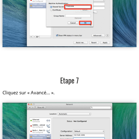
Trust....Norway
trustzone
Etape 7
Cliquez sur « Avancé... ».
no.trust.zone
Trust....Norway