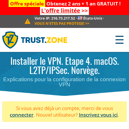
Offre spéciale
Obtenez 2 ans + 1 an GRATUIT !
L'offre limitée
>>
Votre IP:
216.73.217.52
·
États-Unis
·
VOUS N'ETES PAS PROTEGE!
>>
☰
Installer le VPN. Etape 4. macOS.
L2TP/IPSec. Norvège.
Explications pour la configuration de la connexion
VPN
Si vous avez déjà un compte, merci de vous
connecter
. Nouvel utilisateur?
Inscrivez vous ici
.