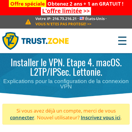
Offre spéciale
Obtenez 2 ans + 1 an GRATUIT !
L'offre limitée
>>
Votre IP:
216.73.216.21
·
États-Unis
·
VOUS N'ETES PAS PROTEGE!
>>
☰
Installer le VPN. Etape 4. macOS.
L2TP/IPSec. Lettonie.
Explications pour la configuration de la connexion
VPN
Si vous avez déjà un compte, merci de vous
connecter
. Nouvel utilisateur?
Inscrivez vous ici
.