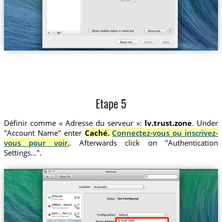
Etape 5
Définir comme « Adresse du serveur »:
lv.trust.zone
. Under
"Account Name" enter
Caché.
Connectez-vous ou inscrivez-
vous pour voir.
. Afterwards click on "Authentication
Settings…".
lv.trust.zone
Trust....Latvia