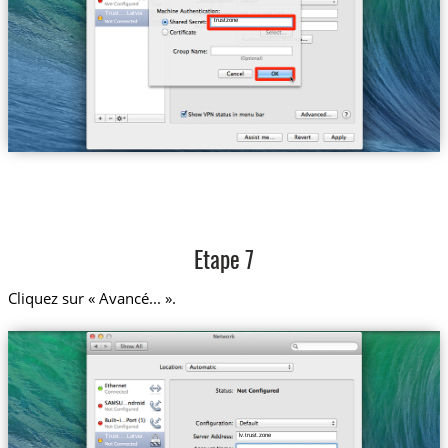
Trust....Latvia
trustzone
Etape 7
Cliquez sur « Avancé... ».
lv.trust.zone
Trust....Latvia