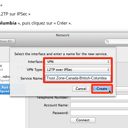
 »
L2TP sur IPSec »
Columbia
», puis cliquez sur « Créer ».
Trust.Zone-Canada-British-Columbia