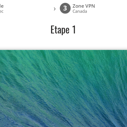
le
Zone VPN
›
3
ec
Canada
Etape 1