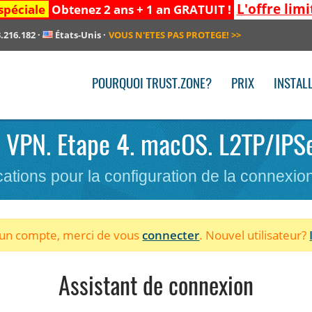
L'offre limi
spéciale
Obtenez 2 ans + 1 an GRATUIT !
.216.182
·
États-Unis
·
VOUS N'ETES PAS PROTEGE!
>>
POURQUOI TRUST.ZONE?
PRIX
INSTAL
le VPN. Etape 4. macOS. L2TP/IPS
cations pour la configuration de la connexi
à un compte, merci de vous
connecter
. Nouvel utilisateur?
Assistant de connexion