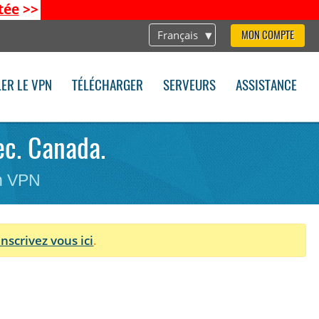
tée
>>
Français
MON COMPTE
LER LE VPN
TÉLÉCHARGER
SERVEURS
ASSISTANCE
ec. Canada.
on VPN
Inscrivez vous ici
.