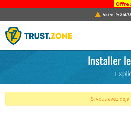
Offre 
Votre IP:
216.73
Installer 
Expli
Si vous avez déj