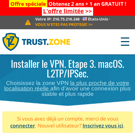
Offre spéciale
Obtenez 2 ans + 1 an GRATUIT !
L'offre limitée
>>
Votre IP:
216.73.216.248
·
États-Unis
·
VOUS N'ETES PAS PROTEGE!
>>
☰
Installer le VPN. Etape 3. macOS.
L2TP/IPSec.
Choisissez la zone VPN
la plus proche de votre
localisation réelle
afin d’avoir une connexion plus
stable et plus rapide
Si vous avez déjà un compte, merci de vous
connecter
. Nouvel utilisateur?
Inscrivez vous ici
.