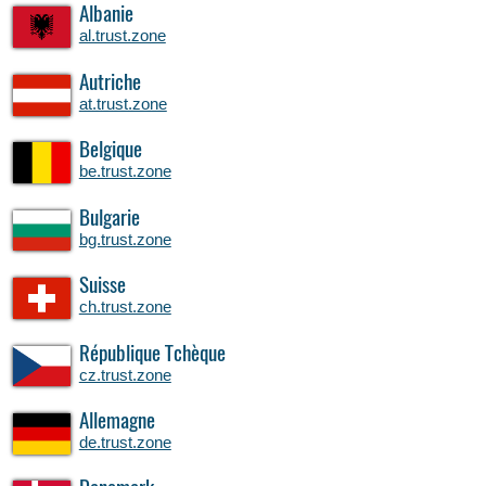
Albanie
al.trust.zone
Autriche
at.trust.zone
Belgique
be.trust.zone
Bulgarie
bg.trust.zone
Suisse
ch.trust.zone
République Tchèque
cz.trust.zone
Allemagne
de.trust.zone