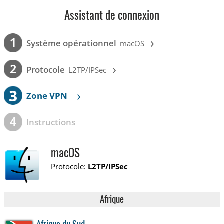
Assistant de connexion
›
1
Système opérationnel
macOS
›
2
Protocole
L2TP/IPSec
3
›
Zone VPN
4
Instructions
macOS
Protocole:
L2TP/IPSec
Afrique