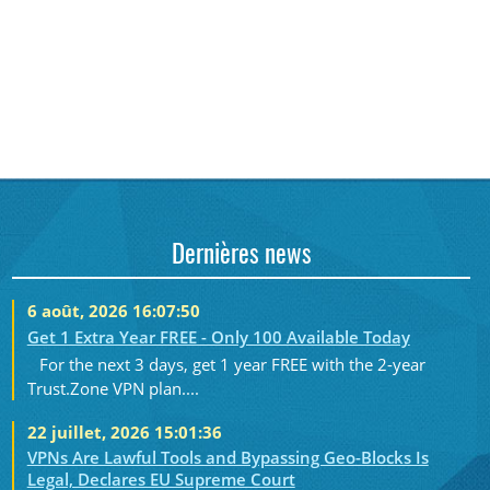
Dernières news
6 août, 2026 16:07:50
Get 1 Extra Year FREE - Only 100 Available Today
For the next 3 days, get 1 year FREE with the 2-year
Trust.Zone VPN plan....
22 juillet, 2026 15:01:36
VPNs Are Lawful Tools and Bypassing Geo-Blocks Is
Legal, Declares EU Supreme Court