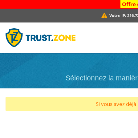
Offre 
Votre IP:
216.7
Sélectionnez la maniè
Si vous avez déj