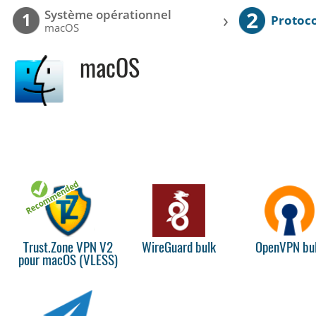
2
Système opérationnel
›
1
Protoc
macOS
macOS
Trust.Zone VPN V2
WireGuard bulk
OpenVPN bu
pour macOS (VLESS)