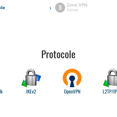
Zone VPN
›
3
ole
Suisse
Protocole
lk
IKEv2
OpenVPN
L2TP/I