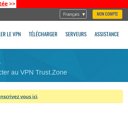
tée
>>
Français
MON COMPTE
LER LE VPN
TÉLÉCHARGER
SERVEURS
ASSISTANCE
.
cter au VPN Trust.Zone
Inscrivez vous ici
.