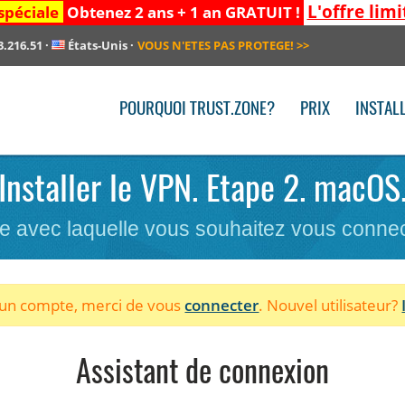
L'offre limi
spéciale
Obtenez 2 ans + 1 an GRATUIT !
3.216.51
·
États-Unis
·
VOUS N'ETES PAS PROTEGE!
>>
POURQUOI TRUST.ZONE?
PRIX
INSTAL
Installer le VPN. Etape 2. macOS
re avec laquelle vous souhaitez vous conne
à un compte, merci de vous
connecter
. Nouvel utilisateur?
Assistant de connexion