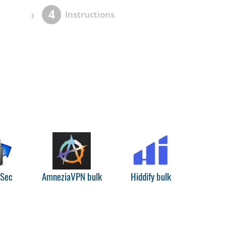
›
4
Instructions
PSec
AmneziaVPN bulk
Hiddify bulk