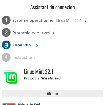
Assistant de connexion
›
1
Système opérationnel
Linux Mint 22.1
›
2
Protocole
WireGuard
3
›
Zone VPN
4
Instructions
Linux Mint 22.1
Protocole:
WireGuard
Afrique