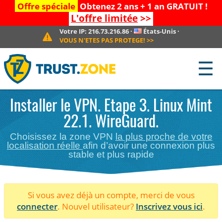
Offre spéciale
Obtenez 2 ans + 1 an GRATUIT !
L'offre limitée
>>
Votre IP:
216.73.216.86
·
États-Unis
·
VOUS N'ETES PAS PROTEGE!
>>
☰
Installer le VPN. Etape 3. Linux Mint
22.1. WireGuard.
Choisissez la zone VPN
la plus proche de votre
localisation réelle
afin d’avoir une connexion plus
stable et plus rapide
Si vous avez déjà un compte, merci de vous
connecter
. Nouvel utilisateur?
Inscrivez vous ici
.