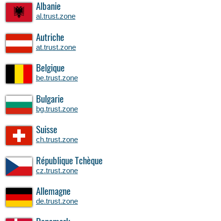
Albanie
al.trust.zone
Autriche
at.trust.zone
Belgique
be.trust.zone
Bulgarie
bg.trust.zone
Suisse
ch.trust.zone
République Tchèque
cz.trust.zone
Allemagne
de.trust.zone