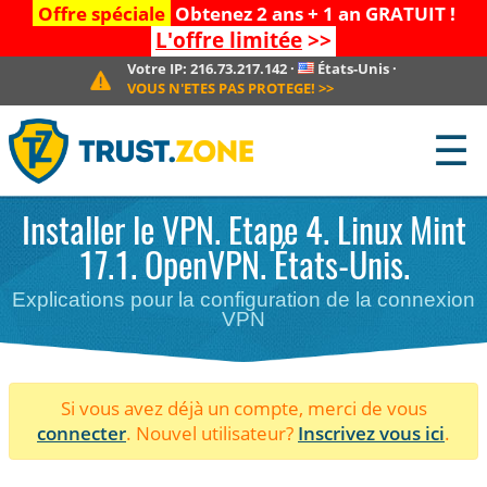
Offre spéciale
Obtenez 2 ans + 1 an GRATUIT !
L'offre limitée
>>
Votre IP:
216.73.217.142
·
États-Unis
·
VOUS N'ETES PAS PROTEGE!
>>
☰
Installer le VPN. Etape 4. Linux Mint
17.1. OpenVPN. États-Unis.
Explications pour la configuration de la connexion
VPN
Si vous avez déjà un compte, merci de vous
connecter
. Nouvel utilisateur?
Inscrivez vous ici
.