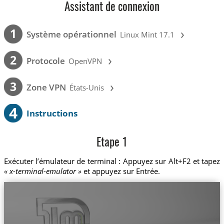
Assistant de connexion
›
1
Système opérationnel
Linux Mint 17.1
›
2
Protocole
OpenVPN
›
3
Zone VPN
États-Unis
4
Instructions
Etape 1
Exécuter l’émulateur de terminal : Appuyez sur Alt+F2 et tapez
« x-terminal-emulator »
et appuyez sur Entrée.