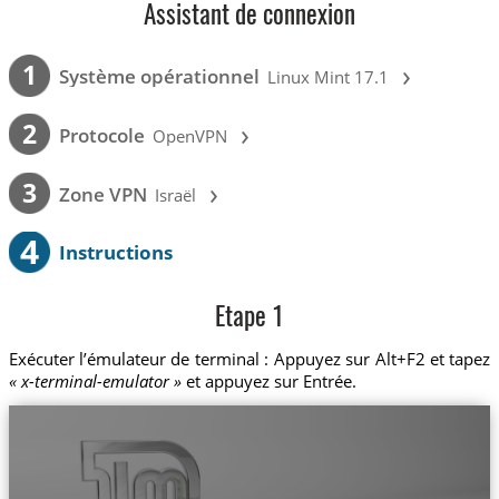
Assistant de connexion
›
1
Système opérationnel
Linux Mint 17.1
›
2
Protocole
OpenVPN
›
3
Zone VPN
Israël
4
Instructions
Etape 1
Exécuter l’émulateur de terminal : Appuyez sur Alt+F2 et tapez
« x-terminal-emulator »
et appuyez sur Entrée.