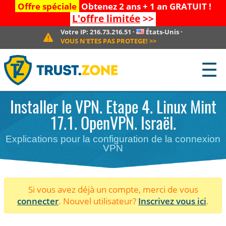
Offre spéciale
Obtenez 2 ans + 1 an GRATUIT !
L'offre limitée
>>
Votre IP:
216.73.216.51
·
États-Unis
·
VOUS N'ETES PAS PROTEGE!
>>
☰
Installer le VPN. Etape 4. Linux Mint
17.1. OpenVPN. Israël.
Explications pour la configuration de la connexion
VPN
Si vous avez déjà un compte, merci de vous
connecter
. Nouvel utilisateur?
Inscrivez vous ici
.