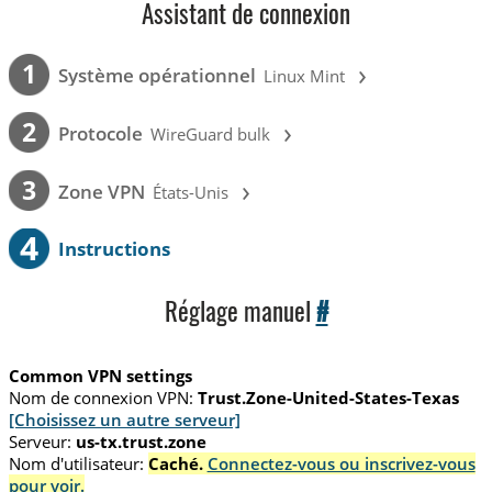
Assistant de connexion
›
1
Système opérationnel
Linux Mint
›
2
Protocole
WireGuard bulk
›
3
Zone VPN
États-Unis
4
Instructions
Réglage manuel
#
Common VPN settings
Nom de connexion VPN:
Trust.Zone-United-States-Texas
[Choisissez un autre serveur]
Serveur:
us-tx.trust.zone
Nom d'utilisateur:
Caché.
Connectez-vous ou inscrivez-vous
pour voir.