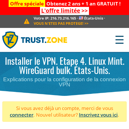
Offre spéciale
Obtenez 2 ans + 1 an GRATUIT !
L'offre limitée
>>
Votre IP:
216.73.216.165
·
États-Unis
·
VOUS N'ETES PAS PROTEGE!
>>
☰
Installer le VPN. Etape 4. Linux Mint.
WireGuard bulk. États-Unis.
Explications pour la configuration de la connexion
VPN
Si vous avez déjà un compte, merci de vous
connecter
. Nouvel utilisateur?
Inscrivez vous ici
.