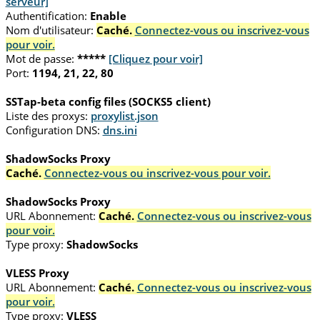
serveur]
Authentification:
Enable
Nom d'utilisateur:
Caché.
Connectez-vous ou inscrivez-vous
pour voir.
Mot de passe:
*****
[Cliquez pour voir]
Port:
1194, 21, 22, 80
SSTap-beta config files (SOCKS5 client)
Liste des proxys:
proxylist.json
Configuration DNS:
dns.ini
ShadowSocks Proxy
Caché.
Connectez-vous ou inscrivez-vous pour voir.
ShadowSocks Proxy
URL Abonnement:
Caché.
Connectez-vous ou inscrivez-vous
pour voir.
Type proxy:
ShadowSocks
VLESS Proxy
URL Abonnement:
Caché.
Connectez-vous ou inscrivez-vous
pour voir.
Type proxy:
VLESS