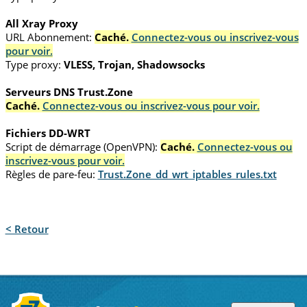
All Xray Proxy
URL Abonnement:
Caché.
Connectez-vous ou inscrivez-vous
pour voir.
Type proxy:
VLESS, Trojan, Shadowsocks
Serveurs DNS Trust.Zone
Caché.
Connectez-vous ou inscrivez-vous pour voir.
Fichiers DD-WRT
Script de démarrage (OpenVPN):
Caché.
Connectez-vous ou
inscrivez-vous pour voir.
Règles de pare-feu:
Trust.Zone_dd_wrt_iptables_rules.txt
< Retour