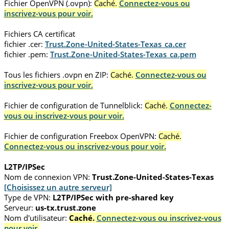
Fichier OpenVPN (.ovpn):
Caché.
Connectez-vous ou
inscrivez-vous pour voir.
Fichiers CA certificat
fichier .cer:
Trust.Zone-United-States-Texas_ca.cer
fichier .pem:
Trust.Zone-United-States-Texas_ca.pem
Tous les fichiers .ovpn en ZIP:
Caché.
Connectez-vous ou
inscrivez-vous pour voir.
Fichier de configuration de Tunnelblick:
Caché.
Connectez-
vous ou inscrivez-vous pour voir.
Fichier de configuration Freebox OpenVPN:
Caché.
Connectez-vous ou inscrivez-vous pour voir.
L2TP/IPSec
Nom de connexion VPN:
Trust.Zone-United-States-Texas
[Choisissez un autre serveur]
Type de VPN:
L2TP/IPSec with pre-shared key
Serveur:
us-tx.trust.zone
Nom d'utilisateur:
Caché.
Connectez-vous ou inscrivez-vous
pour voir.