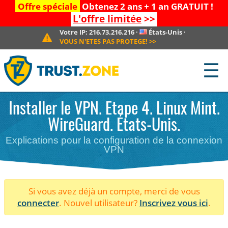
Offre spéciale
Obtenez 2 ans + 1 an GRATUIT !
L'offre limitée
>>
Votre IP:
216.73.216.216
·
États-Unis
·
VOUS N'ETES PAS PROTEGE!
>>
☰
Installer le VPN. Etape 4. Linux Mint.
WireGuard. États-Unis.
Explications pour la configuration de la connexion
VPN
Si vous avez déjà un compte, merci de vous
connecter
. Nouvel utilisateur?
Inscrivez vous ici
.