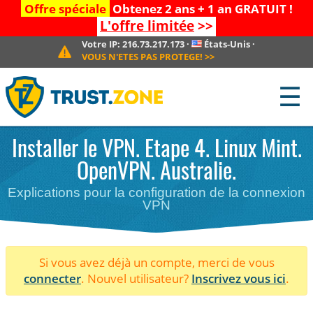
Offre spéciale
Obtenez 2 ans + 1 an GRATUIT !
L'offre limitée
>>
Votre IP:
216.73.217.173
·
États-Unis
·
VOUS N'ETES PAS PROTEGE!
>>
☰
Installer le VPN. Etape 4. Linux Mint.
OpenVPN. Australie.
Explications pour la configuration de la connexion
VPN
Si vous avez déjà un compte, merci de vous
connecter
. Nouvel utilisateur?
Inscrivez vous ici
.