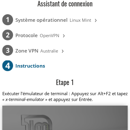
Assistant de connexion
›
1
Système opérationnel
Linux Mint
›
2
Protocole
OpenVPN
›
3
Zone VPN
Australie
4
Instructions
Etape 1
Exécuter l’émulateur de terminal : Appuyez sur Alt+F2 et tapez
« x-terminal-emulator »
et appuyez sur Entrée.