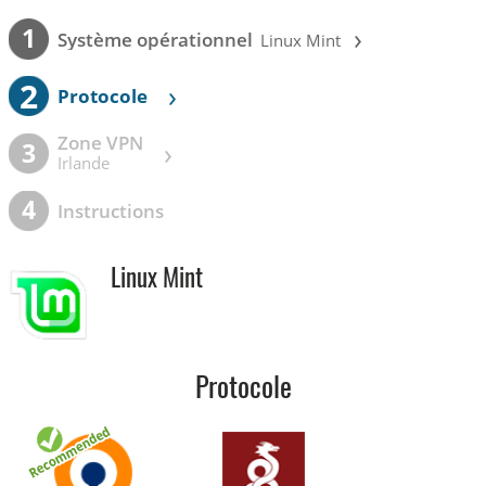
›
1
Système opérationnel
Linux Mint
2
›
Protocole
Zone VPN
›
3
Irlande
4
Instructions
Linux Mint
Protocole