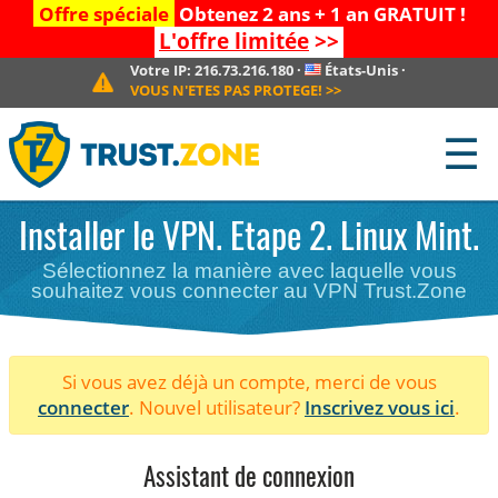
Offre spéciale
Obtenez 2 ans + 1 an GRATUIT !
L'offre limitée
>>
Votre IP:
216.73.216.180
·
États-Unis
·
VOUS N'ETES PAS PROTEGE!
>>
☰
Installer le VPN. Etape 2. Linux Mint.
Sélectionnez la manière avec laquelle vous
souhaitez vous connecter au VPN Trust.Zone
Si vous avez déjà un compte, merci de vous
connecter
. Nouvel utilisateur?
Inscrivez vous ici
.
Assistant de connexion