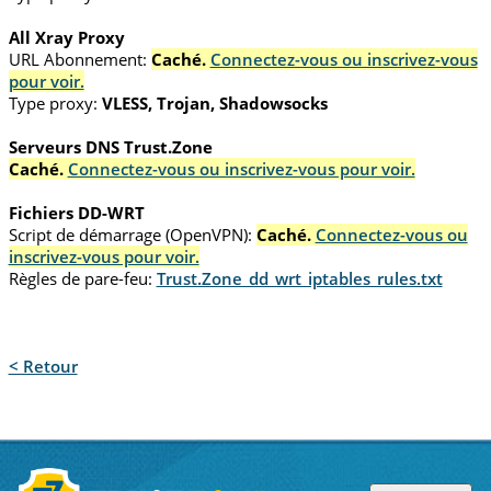
All Xray Proxy
URL Abonnement:
Caché.
Connectez-vous ou inscrivez-vous
pour voir.
Type proxy:
VLESS, Trojan, Shadowsocks
Serveurs DNS Trust.Zone
Caché.
Connectez-vous ou inscrivez-vous pour voir.
Fichiers DD-WRT
Script de démarrage (OpenVPN):
Caché.
Connectez-vous ou
inscrivez-vous pour voir.
Règles de pare-feu:
Trust.Zone_dd_wrt_iptables_rules.txt
< Retour