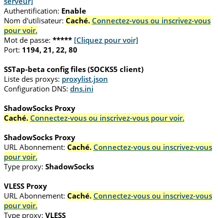
serveur]
Authentification:
Enable
Nom d'utilisateur:
Caché.
Connectez-vous ou inscrivez-vous
pour voir.
Mot de passe:
*****
[Cliquez pour voir]
Port:
1194, 21, 22, 80
SSTap-beta config files (SOCKS5 client)
Liste des proxys:
proxylist.json
Configuration DNS:
dns.ini
ShadowSocks Proxy
Caché.
Connectez-vous ou inscrivez-vous pour voir.
ShadowSocks Proxy
URL Abonnement:
Caché.
Connectez-vous ou inscrivez-vous
pour voir.
Type proxy:
ShadowSocks
VLESS Proxy
URL Abonnement:
Caché.
Connectez-vous ou inscrivez-vous
pour voir.
Type proxy:
VLESS