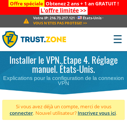
Offre spéciale
Obtenez 2 ans + 1 an GRATUIT !
L'offre limitée
>>
Votre IP:
216.73.217.121
·
États-Unis
·
VOUS N'ETES PAS PROTEGE!
>>
☰
Installer le VPN. Etape 4. Réglage
manuel. États-Unis.
Explications pour la configuration de la connexion
VPN
Si vous avez déjà un compte, merci de vous
connecter
. Nouvel utilisateur?
Inscrivez vous ici
.