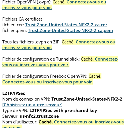
Fichier OpenVPN (.ovpn):
Caché.
Connectez-vous ou
inscrivez-vous pour voir.
Fichiers CA certificat
fichier .cer:
Trust.Zone-United-States-NFX2-2_ca.cer
fichier .pem:
Trust.Zone-United-States-NFX2-2_ca.pem
Tous les fichiers .ovpn en ZIP:
Caché.
Connectez-vous ou
inscrivez-vous pour voir.
Fichier de configuration de Tunnelblick:
Caché.
Connectez-
vous ou inscrivez-vous pour voir.
Fichier de configuration Freebox OpenVPN:
Caché.
Connectez-vous ou inscrivez-vous pour voir.
L2TP/IPSec
Nom de connexion VPN:
Trust.Zone-United-States-NFX2-2
[Choisissez un autre serveur]
Type de VPN:
L2TP/IPSec with pre-shared key
Serveur:
us-nfx2.trust.zone
Nom d'utilisateur:
Caché.
Connectez-vous ou inscrivez-vous
pour voir.