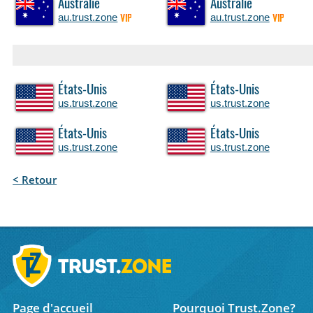
Australie
Australie
au.trust.zone
au.trust.zone
VIP
VIP
États-Unis
États-Unis
us.trust.zone
us.trust.zone
États-Unis
États-Unis
us.trust.zone
us.trust.zone
< Retour
Page d'accueil
Pourquoi Trust.Zone?