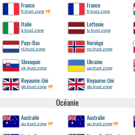
France
France
fr.trust.zone
fr.trust.zone
VIP
Italie
Lettonie
it.trust.zone
lv.trust.zone
Pays-Bas
Norvège
nl.trust.zone
no.trust.zone
Slovaquie
Ukraine
sk.trust.zone
ua.trust.zone
Royaume-Uni
Royaume-Uni
gb.trust.zone
gb.trust.zone
VIP
Océanie
Australie
Australie
au.trust.zone
au.trust.zone
VIP
VIP