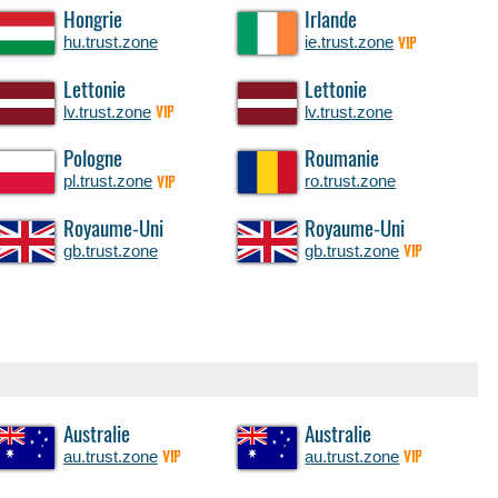
Hongrie
Irlande
hu.trust.zone
ie.trust.zone
VIP
Lettonie
Lettonie
lv.trust.zone
lv.trust.zone
VIP
Pologne
Roumanie
pl.trust.zone
ro.trust.zone
VIP
Royaume-Uni
Royaume-Uni
gb.trust.zone
gb.trust.zone
VIP
Australie
Australie
au.trust.zone
au.trust.zone
VIP
VIP