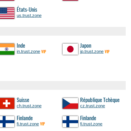
États-Unis
us.trust.zone
Inde
Japon
in.trust.zone
jp.trust.zone
VIP
VIP
Suisse
République Tchèque
ch.trust.zone
cz.trust.zone
Finlande
Finlande
fi.trust.zone
fi.trust.zone
VIP