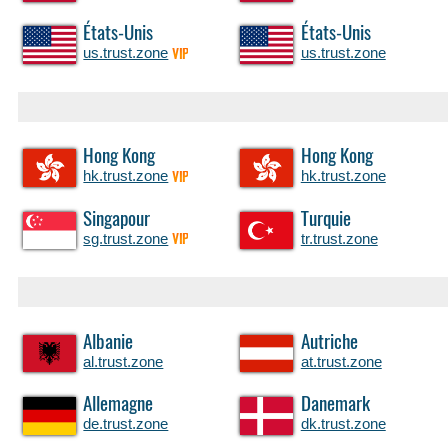
États-Unis
États-Unis
us.trust.zone
us.trust.zone
VIP
Hong Kong
Hong Kong
hk.trust.zone
hk.trust.zone
VIP
Singapour
Turquie
sg.trust.zone
tr.trust.zone
VIP
Albanie
Autriche
al.trust.zone
at.trust.zone
Allemagne
Danemark
de.trust.zone
dk.trust.zone