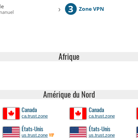
3
le
›
Zone VPN
manuel
Afrique
Amérique du Nord
Canada
Canada
ca.trust.zone
ca.trust.zone
États-Unis
États-Unis
us.trust.zone
us.trust.zone
VIP