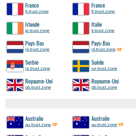
France
France
fr.trust.zone
fr.trust.zone
Irlande
Italie
ie.trust.zone
it.trust.zone
Pays-Bas
Pays-Bas
nl.trust.zone
nl.trust.zone
VIP
Serbie
Suède
rs.trust.zone
se.trust.zone
Royaume-Uni
Royaume-Uni
gb.trust.zone
gb.trust.zone
Australie
Australie
au.trust.zone
au.trust.zone
VIP
VIP