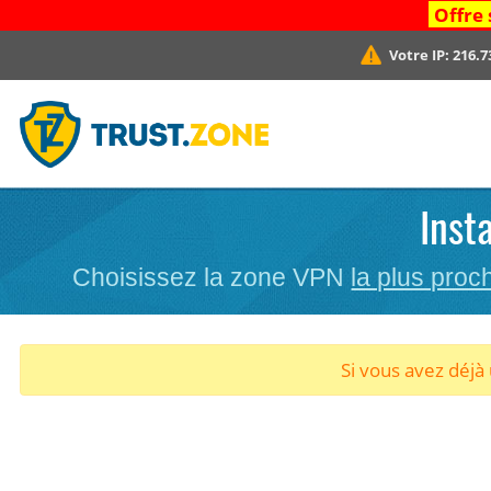
Offre 
Votre IP:
216.7
Inst
Choisissez la zone VPN
la plus proc
Si vous avez déj