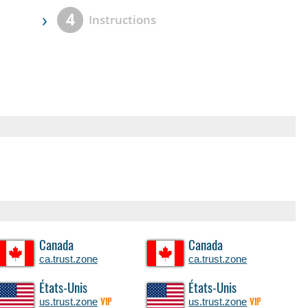
›
4
Instructions
Canada
Canada
ca.trust.zone
ca.trust.zone
États-Unis
États-Unis
us.trust.zone
us.trust.zone
VIP
VIP