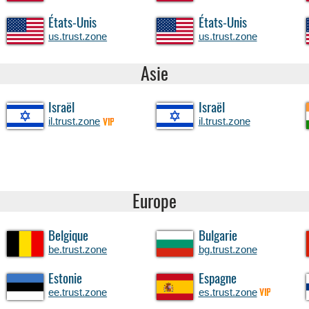
États-Unis
États-Unis
us.trust.zone
us.trust.zone
Asie
Israël
Israël
il.trust.zone
il.trust.zone
VIP
Europe
Belgique
Bulgarie
be.trust.zone
bg.trust.zone
Estonie
Espagne
ee.trust.zone
es.trust.zone
VIP