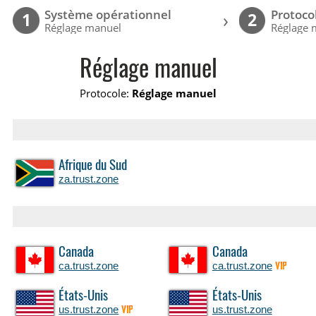
Système opérationnel
Protoco
›
1
2
Réglage manuel
Réglage 
Réglage manuel
Protocole:
Réglage manuel
Afrique du Sud
za.trust.zone
Canada
Canada
ca.trust.zone
ca.trust.zone
VIP
États-Unis
États-Unis
us.trust.zone
us.trust.zone
VIP