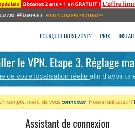
L'offre limi
spéciale
Obtenez 2 ans + 1 an GRATUIT !
3.217.92
·
États-Unis
·
VOUS N'ETES PAS PROTEGE!
>>
POURQUOI TRUST.ZONE?
PRIX
INSTAL
aller le VPN. Etape 3. Réglage ma
he de votre localisation réelle
afin d’avoir u
à un compte, merci de vous
connecter
. Nouvel utilisateur?
Assistant de connexion